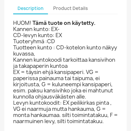
Description
Product Details
HUOM!
Tämä tuote on käytetty.
Kannen kunto: EX-
CD-levyn kunto: EX
Tuoteryhmä :CD
Tuotteen kunto : CD-kotelon kunto näkyy
kuvassa,
Kannen kuntokoodi tarkoittaa kansivihon
ja takapaperin kuntoa
EX = täysin ehjä kansipaperi. VG =
paperissa painauma tai taipuma, ei
kirjoitusta, G = kuluneempi kansipaperi,
esim. paksu kansivihko joka ei mahtunut
kunnolla ohjausväkästen alle.
Levyn kuntokoodit: EX peilikirkas pinta ,
VG ei naarmuja mutta hankauma, G =
monta hankaumaa. silti toimintatakuu, F =
naarmuinen levy, silti toimintatakuu.