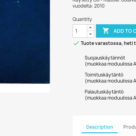
vuodelta: 2010
Quantity

ADD TO 

Tuote varastossa, heti 
Suojauskäytännöt
(muokkaa moduulissa A
Toimituskäytäntö
(muokkaa moduulissa A
Palautuskäytäntö
(muokkaa moduulissa A
Description
Produ