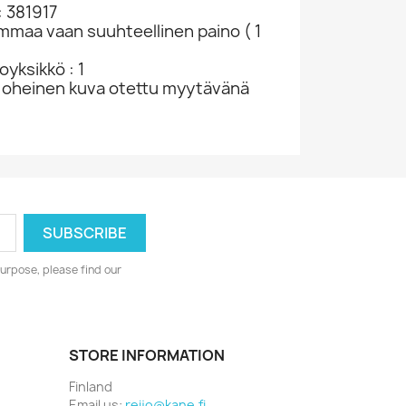
: 381917
ammaa vaan suuhteellinen paino ( 1
yksikkö : 1
 oheinen kuva otettu myytävänä
urpose, please find our
STORE INFORMATION
Finland
Email us:
reijo@kane.fi