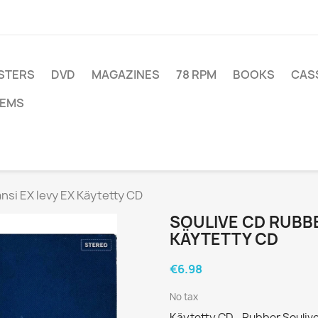
STERS
DVD
MAGAZINES
78 RPM
BOOKS
CAS
TEMS
nsi EX levy EX Käytetty CD
SOULIVE CD RUBBE
KÄYTETTY CD
€6.98
No tax
Käytetty CD - Rubber Souliv