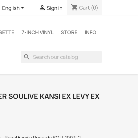
shopping_cart


Cart
(0)
English
Sign in
SETTE
7-INCH VINYL
STORE
INFO
search
R SOULIVE KANSI EX LEVY EX
e - Royal Family Records SOU-1003-2 -