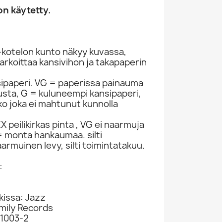
n käytetty.
-kotelon kunto näkyy kuvassa,
rkoittaa kansivihon ja takapaperin
sipaperi. VG = paperissa painauma
itusta, G = kuluneempi kansipaperi,
ko joka ei mahtunut kunnolla
 peilikirkas pinta , VG ei naarmuja
 monta hankaumaa. silti
armuinen levy, silti toimintatakuu.
:
kissa: Jazz
amily Records
-1003-2