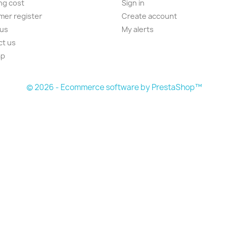
ng cost
Sign in
er register
Create account
 us
My alerts
ct us
ap
s
© 2026 - Ecommerce software by PrestaShop™