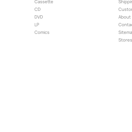
Cassette
Shippi
CD
Custom
DVD
About
LP
Conta
Comics
Sitem
Store