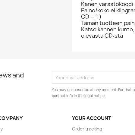
Kanen varastokoodi 
Paino/koko ei kilogr
CD = 1 )
Tämän tuotteen paino
Katso kannen kunto,
olevasta CD:stä
news and
You may unsubscribe at any moment. For that p
contact info in the legal notice.
COMPANY
YOUR ACCOUNT
ry
Order tracking