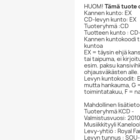
HUOM!
Tämä tuote o
Kannen kunto: EX
CD-levyn kunto: EX
Tuoteryhmä :CD
Tuotteen kunto : CD
Kannen kuntokoodi ta
kuntoa
EX = täysin ehjä kan
tai taipuma, ei kirjo
esim. paksu kansivih
ohjausväkästen alle.
Levyn kuntokoodit: EX
mutta hankauma, G =
toimintatakuu, F = na
Mahdollinen lisätieto
Tuoteryhmä KCD -
Valmistusvuosi: 2010
Musiikkityyli Kaneloo
Levy-yhtiö : Royal F
Levyn tunnus : SOU