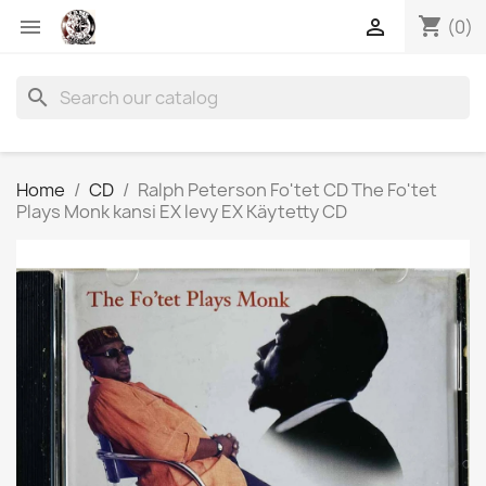
shopping_cart


(0)
search
Home
CD
Ralph Peterson Fo'tet CD The Fo'tet
Plays Monk kansi EX levy EX Käytetty CD