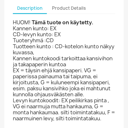
Description
Product Details
HUOM!
Tämä tuote on käytetty.
Kannen kunto: EX
CD-levyn kunto: EX
Tuoteryhmä :CD
Tuotteen kunto : CD-kotelon kunto näkyy
kuvassa,
Kannen kuntokoodi tarkoittaa kansivihon
ja takapaperin kuntoa
EX = täysin ehjä kansipaperi. VG =
paperissa painauma tai taipuma, ei
kirjoitusta, G = kuluneempi kansipaperi,
esim. paksu kansivihko joka ei mahtunut
kunnolla ohjausväkästen alle.
Levyn kuntokoodit: EX peilikirkas pinta ,
VG ei naarmuja mutta hankauma, G =
monta hankaumaa. silti toimintatakuu, F =
naarmuinen levy, silti toimintatakuu.