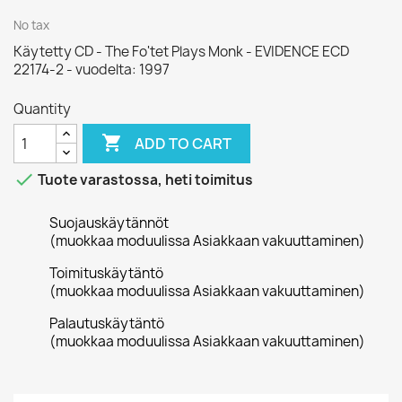
No tax
Käytetty CD - The Fo'tet Plays Monk - EVIDENCE ECD
22174-2 - vuodelta: 1997
Quantity

ADD TO CART

Tuote varastossa, heti toimitus
Suojauskäytännöt
(muokkaa moduulissa Asiakkaan vakuuttaminen)
Toimituskäytäntö
(muokkaa moduulissa Asiakkaan vakuuttaminen)
Palautuskäytäntö
(muokkaa moduulissa Asiakkaan vakuuttaminen)