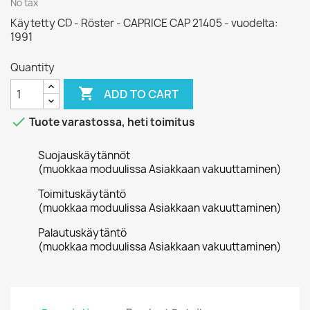
No tax
Käytetty CD - Röster - CAPRICE CAP 21405 - vuodelta:
1991
Quantity

ADD TO CART

Tuote varastossa, heti toimitus
Suojauskäytännöt
(muokkaa moduulissa Asiakkaan vakuuttaminen)
Toimituskäytäntö
(muokkaa moduulissa Asiakkaan vakuuttaminen)
Palautuskäytäntö
(muokkaa moduulissa Asiakkaan vakuuttaminen)