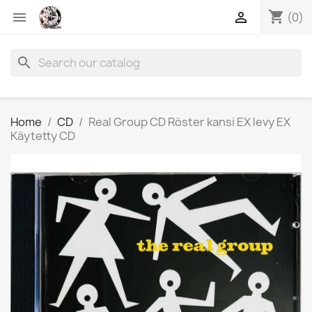
shopping_cart


(0)
search
Home
CD
Real Group CD Röster kansi EX levy EX
Käytetty CD