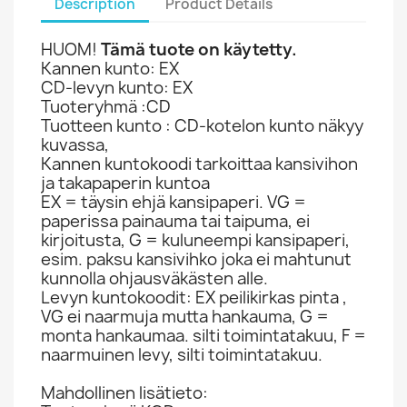
Description
Product Details
HUOM!
Tämä tuote on käytetty.
Kannen kunto: EX
CD-levyn kunto: EX
Tuoteryhmä :CD
Tuotteen kunto : CD-kotelon kunto näkyy
kuvassa,
Kannen kuntokoodi tarkoittaa kansivihon
ja takapaperin kuntoa
EX = täysin ehjä kansipaperi. VG =
paperissa painauma tai taipuma, ei
kirjoitusta, G = kuluneempi kansipaperi,
esim. paksu kansivihko joka ei mahtunut
kunnolla ohjausväkästen alle.
Levyn kuntokoodit: EX peilikirkas pinta ,
VG ei naarmuja mutta hankauma, G =
monta hankaumaa. silti toimintatakuu, F =
naarmuinen levy, silti toimintatakuu.
Mahdollinen lisätieto: