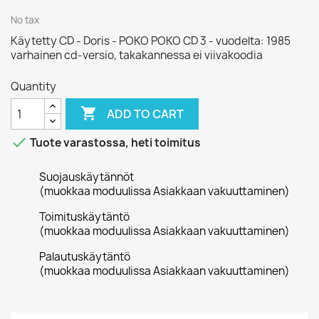
No tax
Käytetty CD - Doris - POKO POKO CD 3 - vuodelta: 1985
varhainen cd-versio, takakannessa ei viivakoodia
Quantity

ADD TO CART

Tuote varastossa, heti toimitus
Suojauskäytännöt
(muokkaa moduulissa Asiakkaan vakuuttaminen)
Toimituskäytäntö
(muokkaa moduulissa Asiakkaan vakuuttaminen)
Palautuskäytäntö
(muokkaa moduulissa Asiakkaan vakuuttaminen)