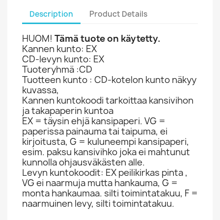
Description
Product Details
HUOM!
Tämä tuote on käytetty.
Kannen kunto: EX
CD-levyn kunto: EX
Tuoteryhmä :CD
Tuotteen kunto : CD-kotelon kunto näkyy
kuvassa,
Kannen kuntokoodi tarkoittaa kansivihon
ja takapaperin kuntoa
EX = täysin ehjä kansipaperi. VG =
paperissa painauma tai taipuma, ei
kirjoitusta, G = kuluneempi kansipaperi,
esim. paksu kansivihko joka ei mahtunut
kunnolla ohjausväkästen alle.
Levyn kuntokoodit: EX peilikirkas pinta ,
VG ei naarmuja mutta hankauma, G =
monta hankaumaa. silti toimintatakuu, F =
naarmuinen levy, silti toimintatakuu.