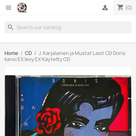
shopping_cart


(0)
search
Home
CD
J. Karjalainen ja Mustat Lasit CD Doris
kansi EX levy EX Käytetty CD