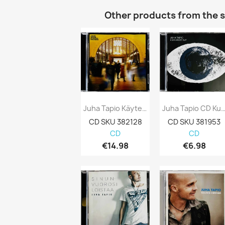
Other products from the 
Juha Tapio Käytetty CD Elävien Maassa...
Juha Tapio CD Kuka Näkee Sut Kansi
CD SKU 382128
CD SKU 381953
CD
CD
€14.98
€6.98