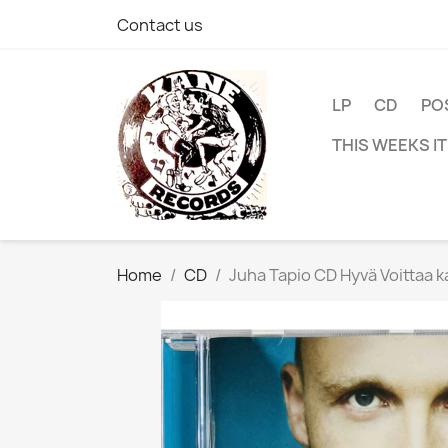
Contact us
LP
CD
PO
THIS WEEKS I
Home
CD
Juha Tapio CD Hyvä Voittaa k