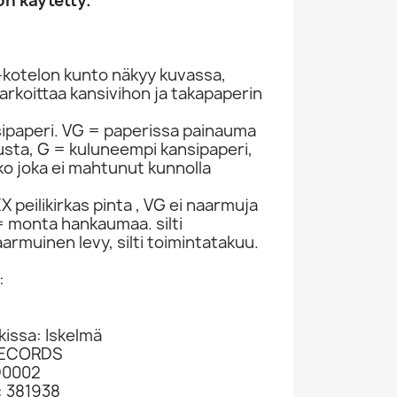
n käytetty.
-kotelon kunto näkyy kuvassa,
rkoittaa kansivihon ja takapaperin
sipaperi. VG = paperissa painauma
itusta, G = kuluneempi kansipaperi,
ko joka ei mahtunut kunnolla
 peilikirkas pinta , VG ei naarmuja
 monta hankaumaa. silti
armuinen levy, silti toimintatakuu.
:
kissa: Iskelmä
 RECORDS
D0002
: 381938