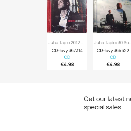
Juha Tapio 2012 KRCD0007 Joululauluja Used CD
Juha Tapio: 30 Suosikkia 2cd
CD-levy 367314
CD-levy 365622
CD
CD
€4.98
€4.98
Get our latest 
special sales