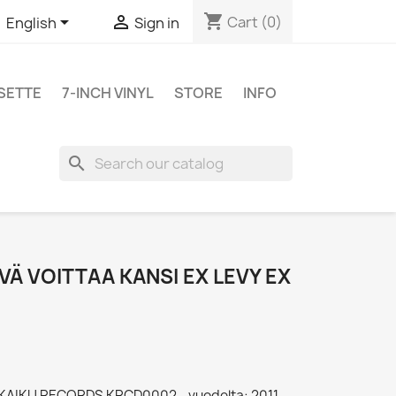
shopping_cart


Cart
(0)
English
Sign in
SETTE
7-INCH VINYL
STORE
INFO
search
VÄ VOITTAA KANSI EX LEVY EX
- KAIKU RECORDS KRCD0002 - vuodelta: 2011