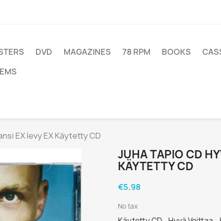
STERS
DVD
MAGAZINES
78 RPM
BOOKS
CAS
TEMS
ansi EX levy EX Käytetty CD
JUHA TAPIO CD HY
KÄYTETTY CD
€5.98
No tax
Käytetty CD - Hyvä Voittaa 