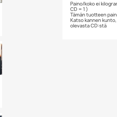
Paino/koko ei kilogr
CD = 1 )
 EX...
Tämän tuotteen paino
Katso kannen kunto,
olevasta CD:stä