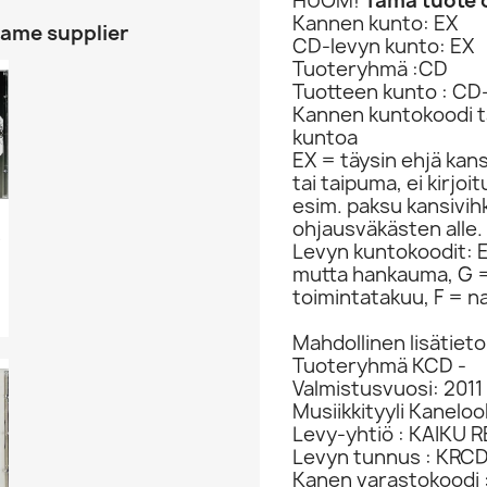
HUOM!
Tämä tuote o
Kannen kunto: EX
same supplier
CD-levyn kunto: EX
Tuoteryhmä :CD
Tuotteen kunto : CD
Kannen kuntokoodi ta
kuntoa
EX = täysin ehjä kan
tai taipuma, ei kirjo
esim. paksu kansivih
ohjausväkästen alle.
 EX...
Levyn kuntokoodit: EX
mutta hankauma, G =
toimintatakuu, F = na
Mahdollinen lisätieto
Tuoteryhmä KCD -
Valmistusvuosi: 2011
Musiikkityyli Kaneloo
Levy-yhtiö : KAIKU
Levyn tunnus : KRC
Kanen varastokoodi 