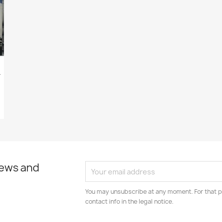
 - Used CD
news and
You may unsubscribe at any moment. For that p
contact info in the legal notice.