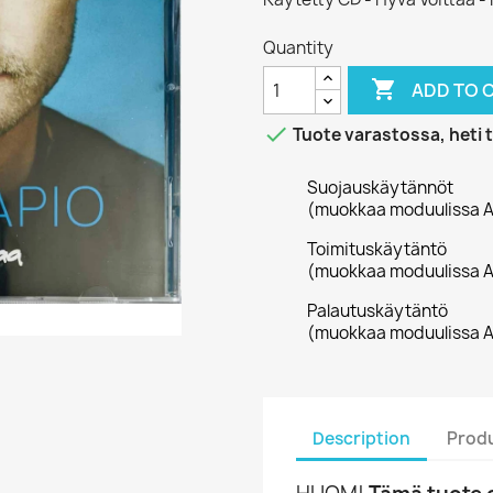
Quantity

ADD TO 

Tuote varastossa, heti 
Suojauskäytännöt
(muokkaa moduulissa A
Toimituskäytäntö
(muokkaa moduulissa A
Palautuskäytäntö
(muokkaa moduulissa A
Description
Produ