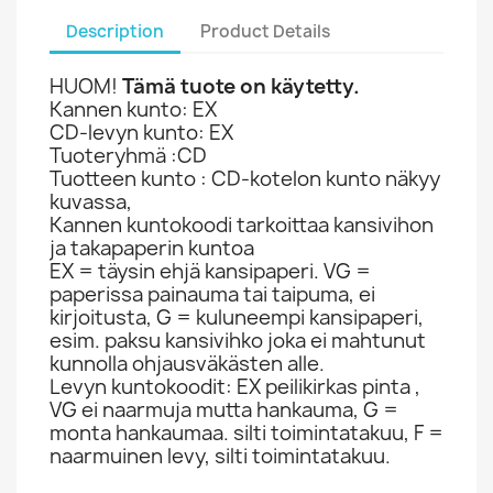
Description
Product Details
HUOM!
Tämä tuote on käytetty.
Kannen kunto: EX
CD-levyn kunto: EX
Tuoteryhmä :CD
Tuotteen kunto : CD-kotelon kunto näkyy
kuvassa,
Kannen kuntokoodi tarkoittaa kansivihon
ja takapaperin kuntoa
EX = täysin ehjä kansipaperi. VG =
paperissa painauma tai taipuma, ei
kirjoitusta, G = kuluneempi kansipaperi,
esim. paksu kansivihko joka ei mahtunut
kunnolla ohjausväkästen alle.
Levyn kuntokoodit: EX peilikirkas pinta ,
VG ei naarmuja mutta hankauma, G =
monta hankaumaa. silti toimintatakuu, F =
naarmuinen levy, silti toimintatakuu.