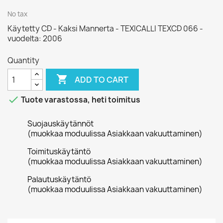
No tax
Käytetty CD - Kaksi Mannerta - TEXICALLI TEXCD 066 -
vuodelta: 2006
Quantity

ADD TO CART

Tuote varastossa, heti toimitus
Suojauskäytännöt
(muokkaa moduulissa Asiakkaan vakuuttaminen)
Toimituskäytäntö
(muokkaa moduulissa Asiakkaan vakuuttaminen)
Palautuskäytäntö
(muokkaa moduulissa Asiakkaan vakuuttaminen)