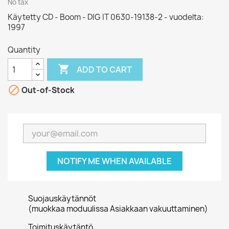
No tax
Käytetty CD - Boom - DIG IT 0630-19138-2 - vuodelta:
1997
Quantity

ADD TO CART

Out-of-Stock
NOTIFY ME WHEN AVAILABLE
Suojauskäytännöt
(muokkaa moduulissa Asiakkaan vakuuttaminen)
Toimituskäytäntö