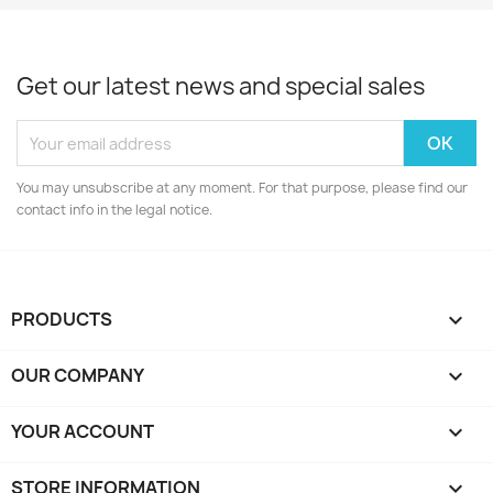
Get our latest news and special sales
You may unsubscribe at any moment. For that purpose, please find our
contact info in the legal notice.
PRODUCTS

OUR COMPANY

YOUR ACCOUNT

STORE INFORMATION
keyboard_arrow_down