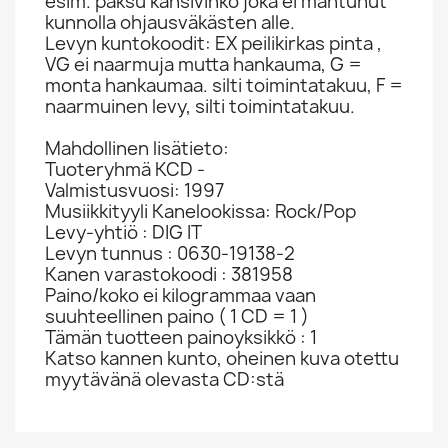
esim. paksu kansivihko joka ei mahtunut
kunnolla ohjausväkästen alle.
Levyn kuntokoodit: EX peilikirkas pinta ,
VG ei naarmuja mutta hankauma, G =
monta hankaumaa. silti toimintatakuu, F =
naarmuinen levy, silti toimintatakuu.
Mahdollinen lisätieto:
Tuoteryhmä KCD -
Valmistusvuosi: 1997
Musiikkityyli Kanelookissa: Rock/Pop
Levy-yhtiö : DIG IT
Levyn tunnus : 0630-19138-2
Kanen varastokoodi : 381958
Paino/koko ei kilogrammaa vaan
suuhteellinen paino ( 1 CD = 1 )
Tämän tuotteen painoyksikkö : 1
Katso kannen kunto, oheinen kuva otettu
myytävänä olevasta CD:stä