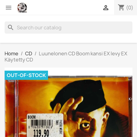
shopping_cart


(0)
search
Home
CD
Luunelonen CD Boom kansi EX levy EX
Käytetty CD
OUT-OF-STOCK