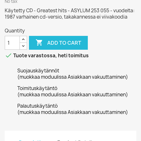
No tax
Käytetty CD - Greatest hits - ASYLUM 253 055 - vuodelta:
1987 varhainen cd-versio, takakannessa ei viivakoodia
Quantity

ADD TO CART

Tuote varastossa, heti toimitus
Suojauskäytännöt
(muokkaa moduulissa Asiakkaan vakuuttaminen)
Toimituskäytäntö
(muokkaa moduulissa Asiakkaan vakuuttaminen)
Palautuskäytäntö
(muokkaa moduulissa Asiakkaan vakuuttaminen)