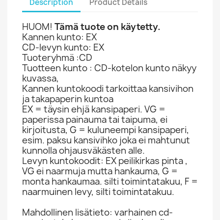
Description
Product Details
HUOM!
Tämä tuote on käytetty.
Kannen kunto: EX
CD-levyn kunto: EX
Tuoteryhmä :CD
Tuotteen kunto : CD-kotelon kunto näkyy
kuvassa,
Kannen kuntokoodi tarkoittaa kansivihon
ja takapaperin kuntoa
EX = täysin ehjä kansipaperi. VG =
paperissa painauma tai taipuma, ei
kirjoitusta, G = kuluneempi kansipaperi,
esim. paksu kansivihko joka ei mahtunut
kunnolla ohjausväkästen alle.
Levyn kuntokoodit: EX peilikirkas pinta ,
VG ei naarmuja mutta hankauma, G =
monta hankaumaa. silti toimintatakuu, F =
naarmuinen levy, silti toimintatakuu.
Mahdollinen lisätieto: varhainen cd-