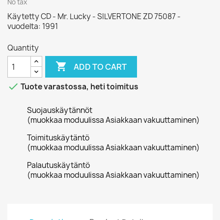
No tax
Käytetty CD - Mr. Lucky - SILVERTONE ZD 75087 -
vuodelta: 1991
Quantity

ADD TO CART

Tuote varastossa, heti toimitus
Suojauskäytännöt
(muokkaa moduulissa Asiakkaan vakuuttaminen)
Toimituskäytäntö
(muokkaa moduulissa Asiakkaan vakuuttaminen)
Palautuskäytäntö
(muokkaa moduulissa Asiakkaan vakuuttaminen)