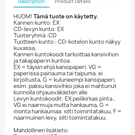
Description
Product Details
HUOM!
Tämä tuote on käytetty.
Kannen kunto: EX
CD-levyn kunto: EX
Tuoteryhmä :CD
Tuotteen kunto : CD-kotelon kunto näkyy
kuvassa,
Kannen kuntokoodi tarkoittaa kansivihon
ja takapaperin kuntoa
EX = täysin ehjä kansipaperi. VG =
paperissa painauma tai taipuma, ei
kirjoitusta, G = kuluneempi kansipaperi,
esim. paksu kansivihko joka ei mahtunut
kunnolla ohjausväkästen alle.
Levyn kuntokoodit: EX peilikirkas pinta ,
VG ei naarmuja mutta hankauma, G =
monta hankaumaa. silti toimintatakuu, F =
naarmuinen levy, silti toimintatakuu.
Mahdollinen lisätieto: