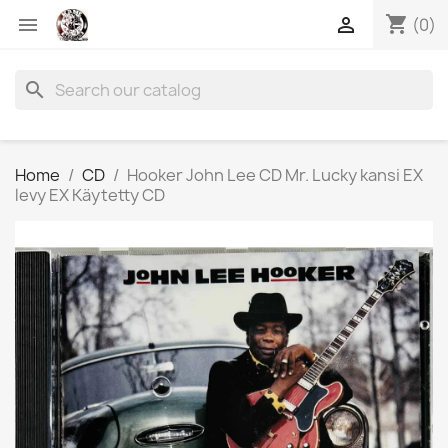
shopping_cart


(0)
search
Home
CD
Hooker John Lee CD Mr. Lucky kansi EX
levy EX Käytetty CD