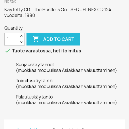
No tax
Käytetty CD - The Hustle Is On - SEQUEL NEX CD 124 -
vuodelta: 1990
Quantity

ADD TO CART

Tuote varastossa, heti toimitus
Suojauskäytännöt
(muokkaa moduulissa Asiakkaan vakuuttaminen)
Toimituskäytäntö
(muokkaa moduulissa Asiakkaan vakuuttaminen)
Palautuskäytäntö
(muokkaa moduulissa Asiakkaan vakuuttaminen)