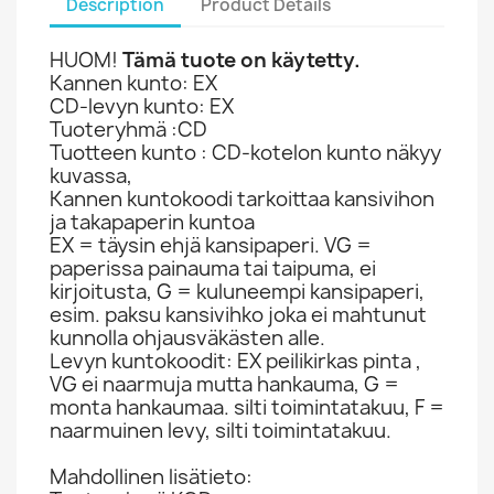
Description
Product Details
HUOM!
Tämä tuote on käytetty.
Kannen kunto: EX
CD-levyn kunto: EX
Tuoteryhmä :CD
Tuotteen kunto : CD-kotelon kunto näkyy
kuvassa,
Kannen kuntokoodi tarkoittaa kansivihon
ja takapaperin kuntoa
EX = täysin ehjä kansipaperi. VG =
paperissa painauma tai taipuma, ei
kirjoitusta, G = kuluneempi kansipaperi,
esim. paksu kansivihko joka ei mahtunut
kunnolla ohjausväkästen alle.
Levyn kuntokoodit: EX peilikirkas pinta ,
VG ei naarmuja mutta hankauma, G =
monta hankaumaa. silti toimintatakuu, F =
naarmuinen levy, silti toimintatakuu.
Mahdollinen lisätieto: