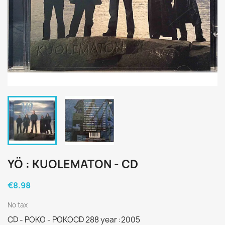
YÖ : KUOLEMATON - CD
€8.98
No tax
CD - POKO - POKOCD 288 year :2005