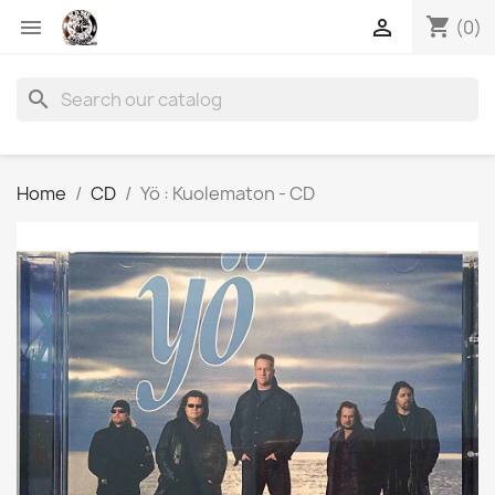
shopping_cart


(0)
search
Home
CD
Yö : Kuolematon - CD