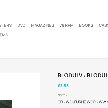
STERS
DVD
MAGAZINES
78 RPM
BOOKS
CAS
TEMS
BLODULV : BLODUL
€3.98
No tax
CD - WOLFURNE WOR - WW 4