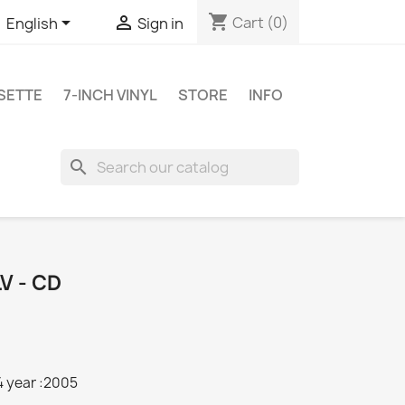
shopping_cart


Cart
(0)
English
Sign in
SETTE
7-INCH VINYL
STORE
INFO
search
V - CD
 year :2005