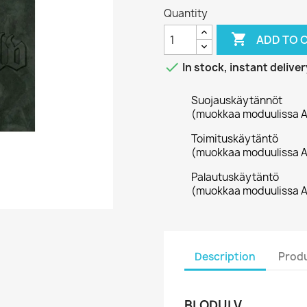
Quantity

ADD TO 

In stock, instant deliver
Suojauskäytännöt
(muokkaa moduulissa A
Toimituskäytäntö
(muokkaa moduulissa A
Palautuskäytäntö
(muokkaa moduulissa A
Description
Produ
BLODULV