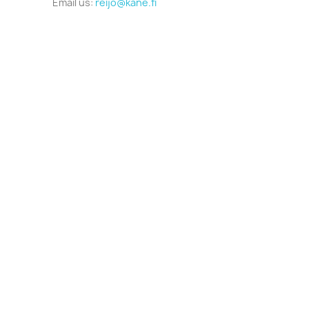
Email us:
reijo@kane.fi