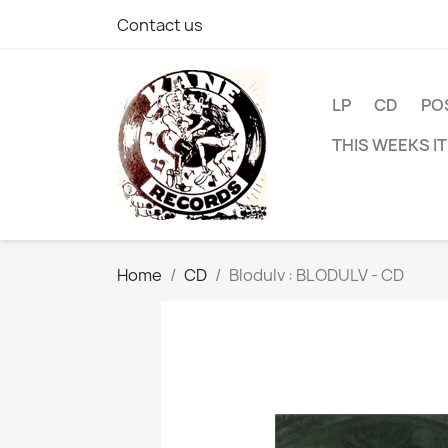
Contact us
LP
CD
PO
THIS WEEKS I
Home
CD
Blodulv : BLODULV - CD