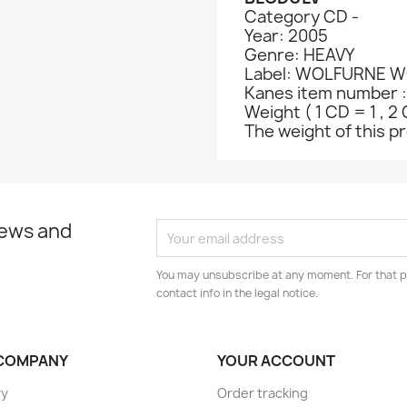
Category CD -
Year: 2005
Genre: HEAVY
Label: WOLFURNE 
Kanes item number 
Weight ( 1 CD = 1 , 2 
The weight of this pro
news and
You may unsubscribe at any moment. For that p
contact info in the legal notice.
COMPANY
YOUR ACCOUNT
ry
Order tracking