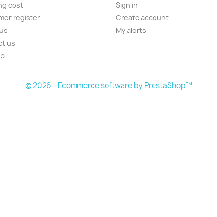
ng cost
Sign in
er register
Create account
 us
My alerts
ct us
ap
s
© 2026 - Ecommerce software by PrestaShop™