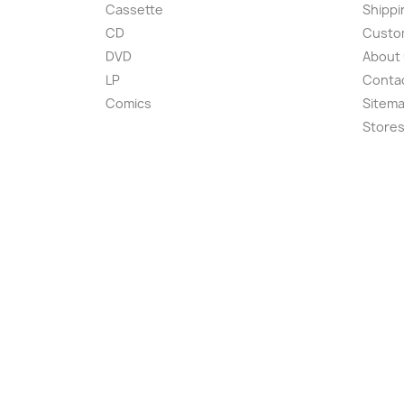
Cassette
Shippi
CD
Custom
DVD
About
LP
Conta
Comics
Sitem
Store