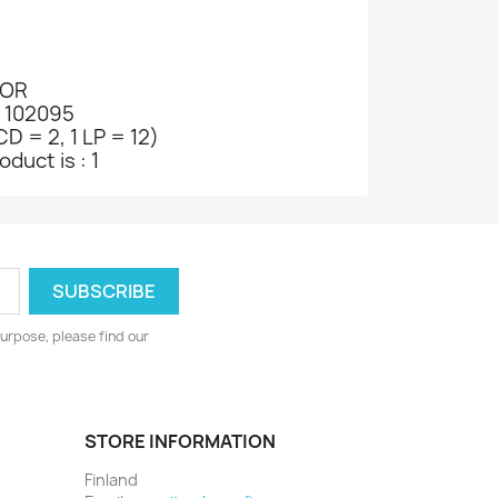
WOR
: 102095
CD = 2, 1 LP = 12)
duct is : 1
urpose, please find our
STORE INFORMATION
Finland