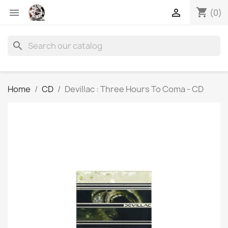
shopping_cart


(0)
search
Home
CD
Devillac : Three Hours To Coma - CD