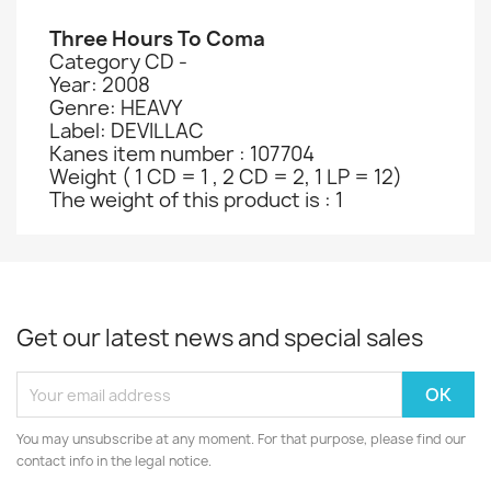
Three Hours To Coma
Category CD -
Year: 2008
Genre: HEAVY
Label: DEVILLAC
Kanes item number : 107704
Weight ( 1 CD = 1 , 2 CD = 2, 1 LP = 12)
The weight of this product is : 1
Get our latest news and special sales
You may unsubscribe at any moment. For that purpose, please find our
contact info in the legal notice.