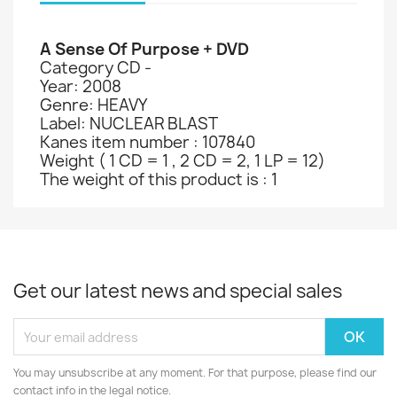
A Sense Of Purpose + DVD
Category CD -
Year: 2008
Genre: HEAVY
Label: NUCLEAR BLAST
Kanes item number : 107840
Weight ( 1 CD = 1 , 2 CD = 2, 1 LP = 12)
The weight of this product is : 1
Get our latest news and special sales
You may unsubscribe at any moment. For that purpose, please find our
contact info in the legal notice.