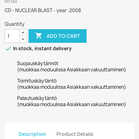
No tax
CD - NUCLEAR BLAST - year :2008
Quantity

ADD TO CART

In stock, instant delivery
Suojauskäytännöt
(muokkaa moduulissa Asiakkaan vakuuttaminen)
Toimituskäytäntö
(muokkaa moduulissa Asiakkaan vakuuttaminen)
Palautuskäytäntö
(muokkaa moduulissa Asiakkaan vakuuttaminen)
Description
Product Details