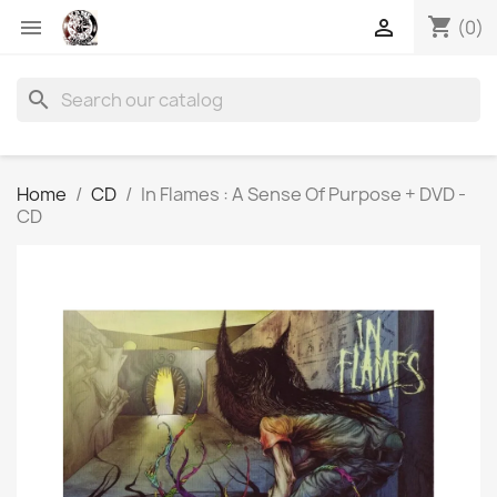
shopping_cart


(0)
search
Home
CD
In Flames : A Sense Of Purpose + DVD -
CD