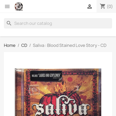
shopping_cart


(0)
search
Home
CD
Saliva : Blood Stained Love Story - CD