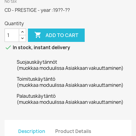
No tax
CD - PRESTIGE - year :19??-??
Quantity

ADD TO CART

In stock, instant delivery
Suojauskäytännöt
(muokkaa moduulissa Asiakkaan vakuuttaminen)
Toimituskäytäntö
(muokkaa moduulissa Asiakkaan vakuuttaminen)
Palautuskäytäntö
(muokkaa moduulissa Asiakkaan vakuuttaminen)
Description
Product Details