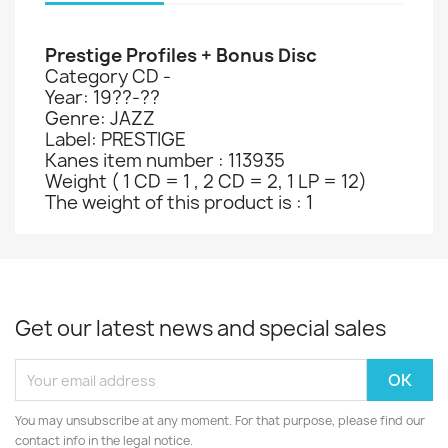
Prestige Profiles + Bonus Disc
Category CD -
Year: 19??-??
Genre: JAZZ
Label: PRESTIGE
Kanes item number : 113935
Weight ( 1 CD = 1 , 2 CD = 2, 1 LP = 12)
The weight of this product is : 1
Get our latest news and special sales
You may unsubscribe at any moment. For that purpose, please find our
contact info in the legal notice.