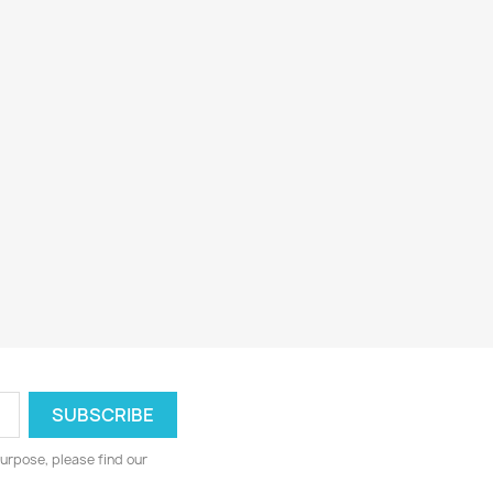
Mozart Wolfgang Amadeus 1970’s SMVP 8027...
Mozart 1988 U4051 Symphonys No. 35 Ja No....
Various Taidemusiikki 1987 NI 1401...
076
CD-levy 366819
CD-levy 366514
P
Classical CD
Classical CD
€3.98
€0.98
urpose, please find our