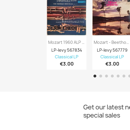
Mozart 1960 ALP 1768 Concertos In B Flat...
Mozart - Beethoven 1970’s 832 019 PGY...
LP-levy 567834
LP-levy 567779
Classical LP
Classical LP

€3.00
€3.00
Get our latest 
special sales