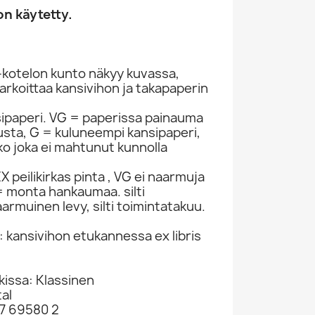
n käytetty.
-kotelon kunto näkyy kuvassa,
rkoittaa kansivihon ja takapaperin
sipaperi. VG = paperissa painauma
itusta, G = kuluneempi kansipaperi,
ko joka ei mahtunut kunnolla
Mozart CD The Best Of Kansi EX Levy EX...
Mozart CD Introducing Mozart Kansi EX...
Mozart, Rimsky Kosakoff Ym. CD Classics...
969
CD SKU 380956
CD SKU 381065
 peilikirkas pinta , VG ei naarmuja
D
Classical CD
Classical CD
 monta hankaumaa. silti
€1.98
€0.98
armuinen levy, silti toimintatakuu.
: kansivihon etukannessa ex libris
8
kissa: Klassinen
tal
7 69580 2