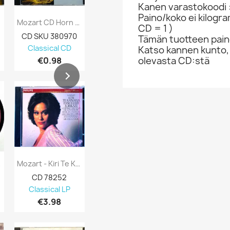
Kanen varastokoodi 
Paino/koko ei kilogr
Mozart CD Horn Concero’s Kansi EX Levy EX...
Mozart, Vivaldi, Chopin CD The World Of...
CD = 1 )
CD SKU 380970
CD SKU 380964
CD SKU 379
Tämän tuotteen paino
Classical CD
Classical CD
CD
Katso kannen kunto,
olevasta CD:stä
€0.98
€0.98
€0.98
5 /...
Mozart - Kiri Te Kanawa : Exsultate...
W.A.Mozart - Johann Molter : Clarinet...
CD 78252
CD 78239
LP-levy 568
Classical LP
Classical LP
Classical L
€3.98
€3.98
€4.98