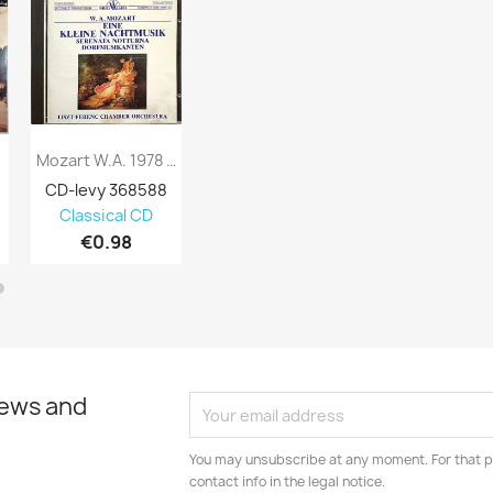
Mozart W.A. 1978 HRC 053 Eine Kleine...
Mozart Wolfgang Amadeus 1970’s Top-426...
CD-levy 368588
Musiikkikasetti 751728
LP-levy 566
Classical CD
Cassette
Classical L

€0.98
€0.48
€3.98
news and
You may unsubscribe at any moment. For that p
contact info in the legal notice.