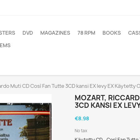
STERS
DVD
MAGAZINES
78 RPM
BOOKS
CAS
TEMS
rdo Muti CD Così Fan Tutte 3CD kansi EX levy EX Käytetty 
MOZART, RICCARD
3CD KANSI EX LEV
€8.98
No tax
Käytetty CD - Così Fan Tutte 