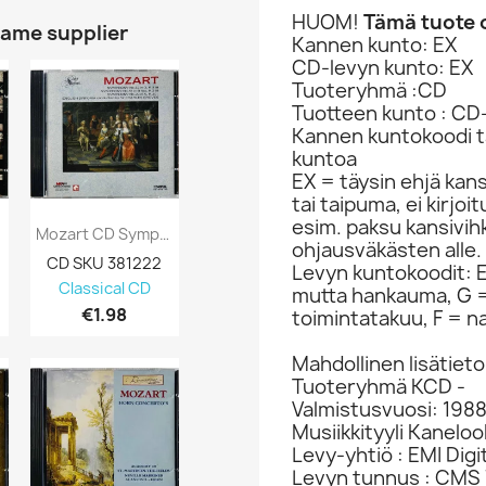
HUOM!
Tämä tuote o
same supplier
Kannen kunto: EX
CD-levyn kunto: EX
Tuoteryhmä :CD
Tuotteen kunto : CD
Kannen kuntokoodi ta
kuntoa
EX = täysin ehjä kan
tai taipuma, ei kirjo
esim. paksu kansivih
Mozart CD Symphony 32 , Symphony 29 Kansi...
Mozar W.A. Vinyl LP Pieni Yösoitto Kansi...
ohjausväkästen alle.
CD SKU 381222
LP SKU 579253
CD SKU 380
Levyn kuntokoodit: EX
Classical CD
Classical LP
Classical C
mutta hankauma, G =
€1.98
€3.98
€2.98
toimintatakuu, F = na
Mahdollinen lisätieto
Tuoteryhmä KCD -
Valmistusvuosi: 198
Musiikkityyli Kaneloo
Levy-yhtiö : EMI Digi
Levyn tunnus : CMS 