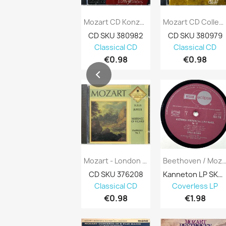
Mozart CD Konzert Für Klavier Kansi EX...
Mozart CD Collection Symphony 29 & 38...
CD SKU 380982
CD SKU 380979
Classical CD
Classical CD
€0.98
€0.98
Mozart - London Philharmonic Käytetty CD...
Beethoven / Mozart: Symphonie N° 
CD SKU 376208
Kanneton LP SKU 640545
Classical CD
Coverless LP
€0.98
€1.98