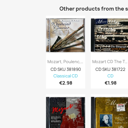
Other products from the 
Mozart, Poulenc, Debussy, Andreas Blau CD...
Mozart CD The Telegraph Masters Of Music...
CD SKU 381890
CD SKU 381722
Classical CD
CD
€2.98
€1.98