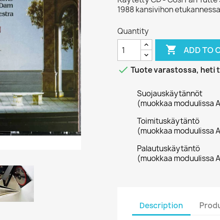
1988 kansivihon etukannessa ex
Quantity

ADD TO 

Tuote varastossa, heti 
Suojauskäytännöt
(muokkaa moduulissa A
Toimituskäytäntö
(muokkaa moduulissa A
Palautuskäytäntö
(muokkaa moduulissa A
Description
Produ