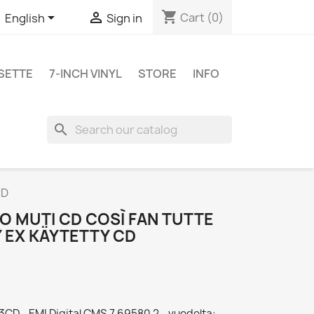
shopping_cart


Cart
(0)
English
Sign in
SETTE
7-INCH VINYL
STORE
INFO
search
CD
O MUTI CD COSÌ FAN TUTTE
Y EX KÄYTETTY CD
3CD - EMI Digital CMS 7 69580 2 - vuodelta: