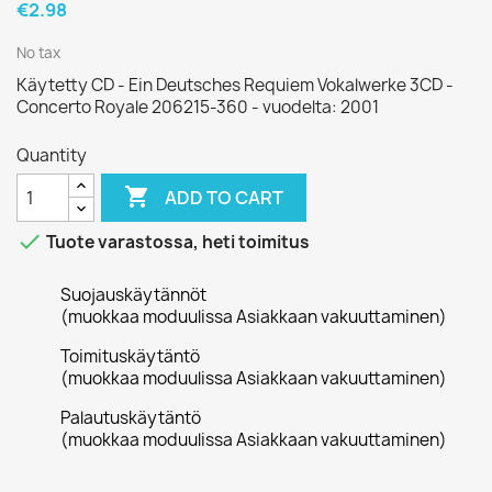
€2.98
No tax
Käytetty CD - Ein Deutsches Requiem Vokalwerke 3CD -
Concerto Royale 206215-360 - vuodelta: 2001
Quantity

ADD TO CART

Tuote varastossa, heti toimitus
Suojauskäytännöt
(muokkaa moduulissa Asiakkaan vakuuttaminen)
Toimituskäytäntö
(muokkaa moduulissa Asiakkaan vakuuttaminen)
Palautuskäytäntö
(muokkaa moduulissa Asiakkaan vakuuttaminen)