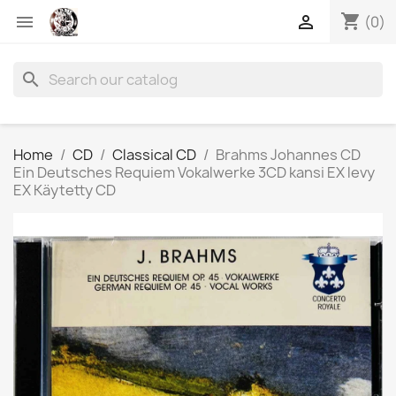
shopping_cart


(0)
search
Home
CD
Classical CD
Brahms Johannes CD
Ein Deutsches Requiem Vokalwerke 3CD kansi EX levy
EX Käytetty CD