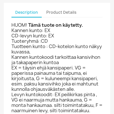
Description
Product Details
HUOM!
Tämä tuote on käytetty.
Kannen kunto: EX
CD-levyn kunto: EX
Tuoteryhmä :CD
Tuotteen kunto : CD-kotelon kunto näkyy
kuvassa,
Kannen kuntokoodi tarkoittaa kansivihon
ja takapaperin kuntoa
EX = täysin ehjä kansipaperi. VG =
paperissa painauma tai taipuma, ei
kirjoitusta, G = kuluneempi kansipaperi,
esim. paksu kansivihko joka ei mahtunut
kunnolla ohjausväkästen alle.
Levyn kuntokoodit: EX peilikirkas pinta ,
VG ei naarmuja mutta hankauma, G =
monta hankaumaa. silti toimintatakuu, F =
naarmuinen levy, silti toimintatakuu.