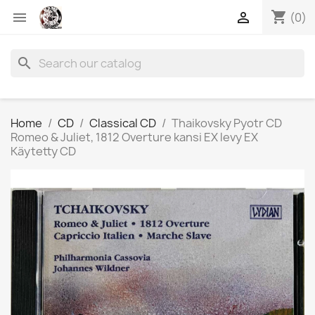
shopping_cart


(0)
search
Home
CD
Classical CD
Thaikovsky Pyotr CD
Romeo & Juliet, 1812 Overture kansi EX levy EX
Käytetty CD