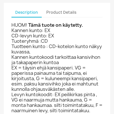
Description
Product Details
HUOM!
Tämä tuote on käytetty.
Kannen kunto: EX
CD-levyn kunto: EX
Tuoteryhmä :CD
Tuotteen kunto : CD-kotelon kunto näkyy
kuvassa,
Kannen kuntokoodi tarkoittaa kansivihon
ja takapaperin kuntoa
EX = täysin ehjä kansipaperi. VG =
paperissa painauma tai taipuma, ei
kirjoitusta, G = kuluneempi kansipaperi,
esim. paksu kansivihko joka ei mahtunut
kunnolla ohjausväkästen alle.
Levyn kuntokoodit: EX peilikirkas pinta ,
VG ei naarmuja mutta hankauma, G =
monta hankaumaa. silti toimintatakuu, F =
naarmuinen levy, silti toimintatakuu.