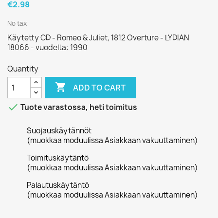
€2.98
No tax
Käytetty CD - Romeo & Juliet, 1812 Overture - LYDIAN
18066 - vuodelta: 1990
Quantity

ADD TO CART

Tuote varastossa, heti toimitus
Suojauskäytännöt
(muokkaa moduulissa Asiakkaan vakuuttaminen)
Toimituskäytäntö
(muokkaa moduulissa Asiakkaan vakuuttaminen)
Palautuskäytäntö
(muokkaa moduulissa Asiakkaan vakuuttaminen)