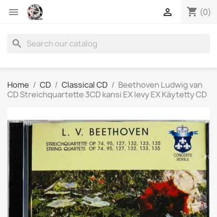
shopping_cart


(0)
search
Home
CD
Classical CD
Beethoven Ludwig van
CD Streichquartette 3CD kansi EX levy EX Käytetty CD