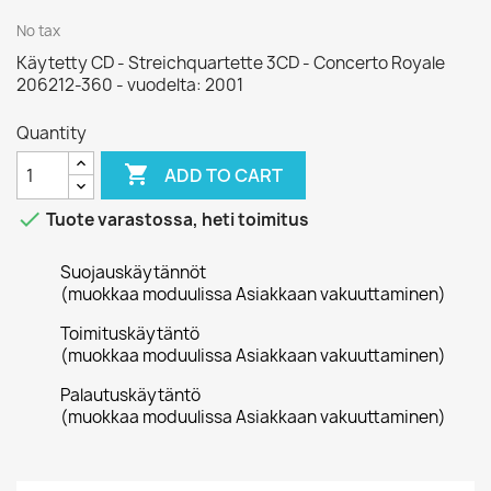
No tax
Käytetty CD - Streichquartette 3CD - Concerto Royale
206212-360 - vuodelta: 2001
Quantity

ADD TO CART

Tuote varastossa, heti toimitus
Suojauskäytännöt
(muokkaa moduulissa Asiakkaan vakuuttaminen)
Toimituskäytäntö
(muokkaa moduulissa Asiakkaan vakuuttaminen)
Palautuskäytäntö
(muokkaa moduulissa Asiakkaan vakuuttaminen)