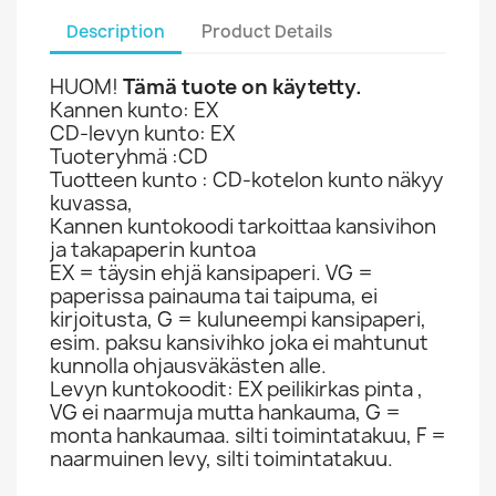
Description
Product Details
HUOM!
Tämä tuote on käytetty.
Kannen kunto: EX
CD-levyn kunto: EX
Tuoteryhmä :CD
Tuotteen kunto : CD-kotelon kunto näkyy
kuvassa,
Kannen kuntokoodi tarkoittaa kansivihon
ja takapaperin kuntoa
EX = täysin ehjä kansipaperi. VG =
paperissa painauma tai taipuma, ei
kirjoitusta, G = kuluneempi kansipaperi,
esim. paksu kansivihko joka ei mahtunut
kunnolla ohjausväkästen alle.
Levyn kuntokoodit: EX peilikirkas pinta ,
VG ei naarmuja mutta hankauma, G =
monta hankaumaa. silti toimintatakuu, F =
naarmuinen levy, silti toimintatakuu.