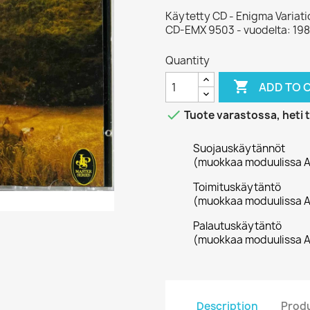
Käytetty CD - Enigma Variati
CD-EMX 9503 - vuodelta: 19
Quantity

ADD TO 

Tuote varastossa, heti 
Suojauskäytännöt
(muokkaa moduulissa A
Toimituskäytäntö
(muokkaa moduulissa A
Palautuskäytäntö
(muokkaa moduulissa A
Description
Produ