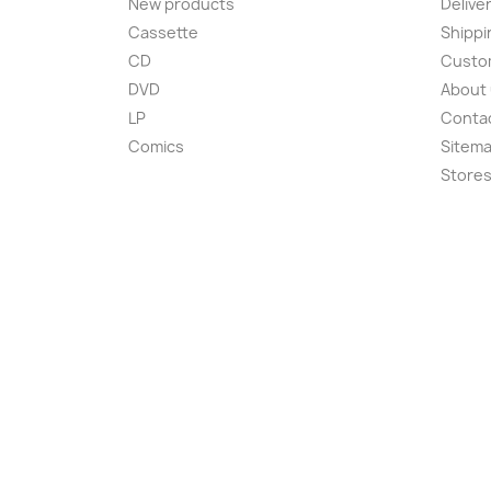
New products
Delive
Cassette
Shippi
CD
Custom
DVD
About
LP
Conta
Comics
Sitem
Store