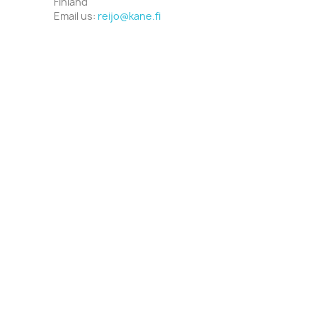
Finland
Email us:
reijo@kane.fi