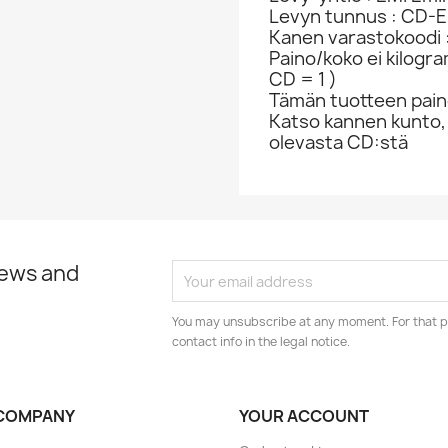
Levyn tunnus : CD-
Kanen varastokoodi 
Paino/koko ei kilogr
CD = 1 )
Tämän tuotteen paino
Katso kannen kunto,
olevasta CD:stä
news and
You may unsubscribe at any moment. For that p
contact info in the legal notice.
COMPANY
YOUR ACCOUNT