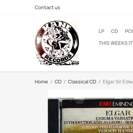
Contact us
LP
CD
PO
THIS WEEKS I
Home
CD
Classical CD
Elgar Sir Edw