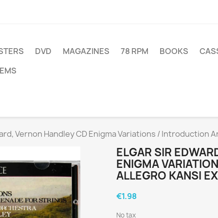
STERS
DVD
MAGAZINES
78 RPM
BOOKS
CAS
TEMS
ard, Vernon Handley CD Enigma Variations / Introduction An
ELGAR SIR EDWAR
ENIGMA VARIATION
ALLEGRO KANSI EX
€1.98
No tax