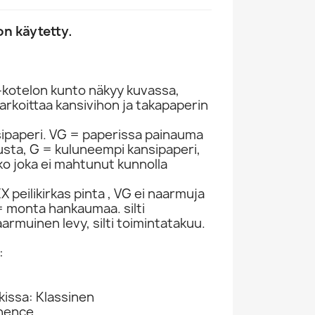
n käytetty.
-kotelon kunto näkyy kuvassa,
rkoittaa kansivihon ja takapaperin
sipaperi. VG = paperissa painauma
itusta, G = kuluneempi kansipaperi,
ko joka ei mahtunut kunnolla
 peilikirkas pinta , VG ei naarmuja
 monta hankaumaa. silti
armuinen levy, silti toimintatakuu.
:
kissa: Klassinen
inence