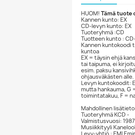
HUOM!
Tämä tuote o
Kannen kunto: EX
CD-levyn kunto: EX
Tuoteryhmä :CD
Tuotteen kunto : CD
Kannen kuntokoodi ta
kuntoa
EX = täysin ehjä kan
tai taipuma, ei kirjo
esim. paksu kansivih
ohjausväkästen alle.
Levyn kuntokoodit: EX
mutta hankauma, G =
toimintatakuu, F = na
Mahdollinen lisätieto
Tuoteryhmä KCD -
Valmistusvuosi: 1987
Musiikkityyli Kaneloo
Levy-yhtiö : EMI Em