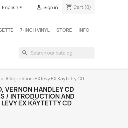
shopping_cart


Cart
(0)
English
Sign in
SETTE
7-INCH VINYL
STORE
INFO
search
d Allegro kansi EX levy EX Käytetty CD
D, VERNON HANDLEY CD
S / INTRODUCTION AND
 LEVY EX KÄYTETTY CD