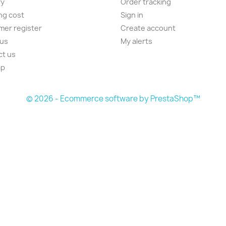
ry
Order tracking
ng cost
Sign in
er register
Create account
 us
My alerts
ct us
ap
s
© 2026 - Ecommerce software by PrestaShop™