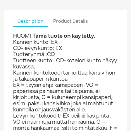
Description
Product Details
HUOM!
Tämä tuote on käytetty.
Kannen kunto: EX
CD-levyn kunto: EX
Tuoteryhmä :CD
Tuotteen kunto : CD-kotelon kunto näkyy
kuvassa,
Kannen kuntokoodi tarkoittaa kansivihon
ja takapaperin kuntoa
EX = täysin ehjä kansipaperi. VG =
paperissa painauma tai taipuma, ei
kirjoitusta, G = kuluneempi kansipaperi,
esim. paksu kansivihko joka ei mahtunut
kunnolla ohjausväkästen alle.
Levyn kuntokoodit: EX peilikirkas pinta ,
VG ei naarmuja mutta hankauma, G =
monta hankaumaa. silti toimintatakuu, F =