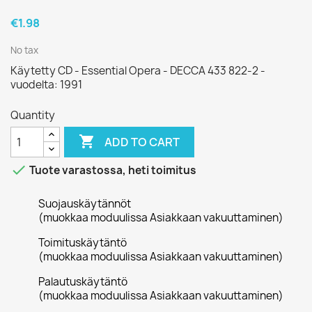
€1.98
No tax
Käytetty CD - Essential Opera - DECCA 433 822-2 -
vuodelta: 1991
Quantity

ADD TO CART

Tuote varastossa, heti toimitus
Suojauskäytännöt
(muokkaa moduulissa Asiakkaan vakuuttaminen)
Toimituskäytäntö
(muokkaa moduulissa Asiakkaan vakuuttaminen)
Palautuskäytäntö
(muokkaa moduulissa Asiakkaan vakuuttaminen)