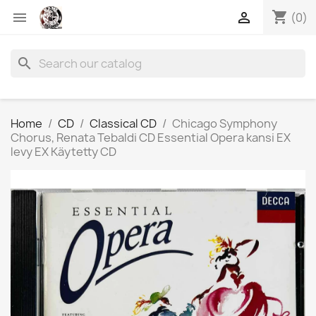
shopping_cart


(0)
search
Home
CD
Classical CD
Chicago Symphony
Chorus, Renata Tebaldi CD Essential Opera kansi EX
levy EX Käytetty CD