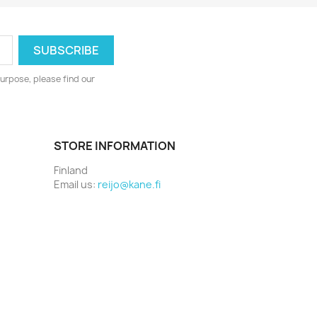
urpose, please find our
STORE INFORMATION
Finland
Email us:
reijo@kane.fi