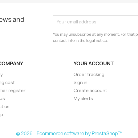
news and
You may unsubscribe at any moment. For that p
contact info in the legal notice.
COMPANY
YOUR ACCOUNT
ry
Order tracking
ng cost
Sign in
er register
Create account
 us
My alerts
ct us
ap
s
© 2026 - Ecommerce software by PrestaShop™