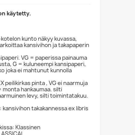
n käytetty.
-kotelon kunto näkyy kuvassa,
rkoittaa kansivihon ja takapaperin
sipaperi. VG = paperissa painauma
itusta, G = kuluneempi kansipaperi,
ko joka ei mahtunut kunnolla
 peilikirkas pinta , VG ei naarmuja
 monta hankaumaa. silti
armuinen levy, silti toimintatakuu.
: kansivihon takakannessa ex libris
kissa: Klassinen
CLASSICAL