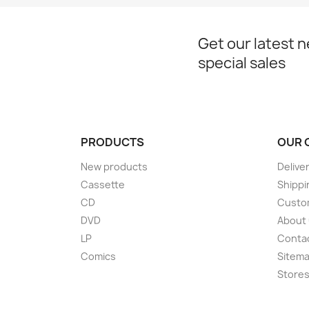
Get our latest 
special sales
PRODUCTS
OUR 
New products
Delive
Cassette
Shippi
CD
Custom
DVD
About
LP
Conta
Comics
Sitem
Store