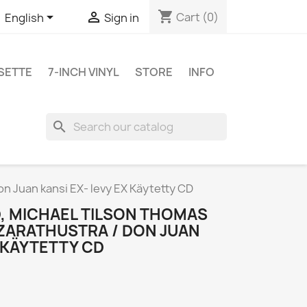
shopping_cart


Cart
(0)
English
Sign in
SETTE
7-INCH VINYL
STORE
INFO
search
n Juan kansi EX- levy EX Käytetty CD
, MICHAEL TILSON THOMAS
ZARATHUSTRA / DON JUAN
X KÄYTETTY CD