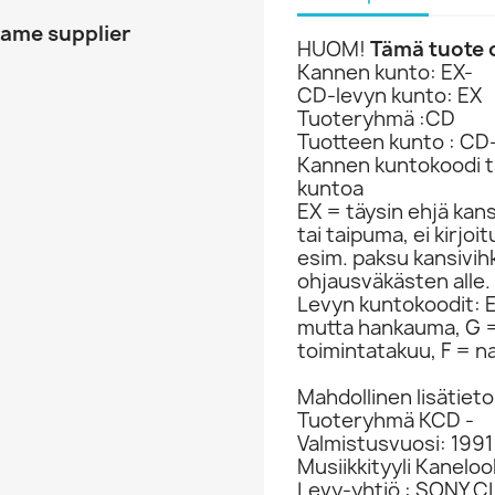
same supplier
HUOM!
Tämä tuote o
Kannen kunto: EX-
CD-levyn kunto: EX
Tuoteryhmä :CD
Tuotteen kunto : CD
Kannen kuntokoodi ta
kuntoa
EX = täysin ehjä kan
tai taipuma, ei kirjo
esim. paksu kansivih
ohjausväkästen alle.
Levyn kuntokoodit: EX
mutta hankauma, G =
toimintatakuu, F = na
Mahdollinen lisätieto
Tuoteryhmä KCD -
Valmistusvuosi: 1991
Musiikkityyli Kaneloo
Levy-yhtiö : SONY 