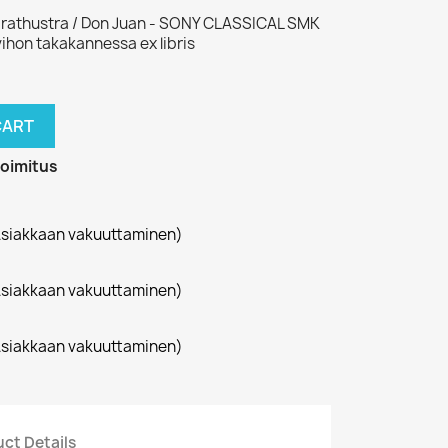
arathustra / Don Juan - SONY CLASSICAL SMK
vihon takakannessa ex libris
CART
toimitus
siakkaan vakuuttaminen)
siakkaan vakuuttaminen)
siakkaan vakuuttaminen)
ct Details