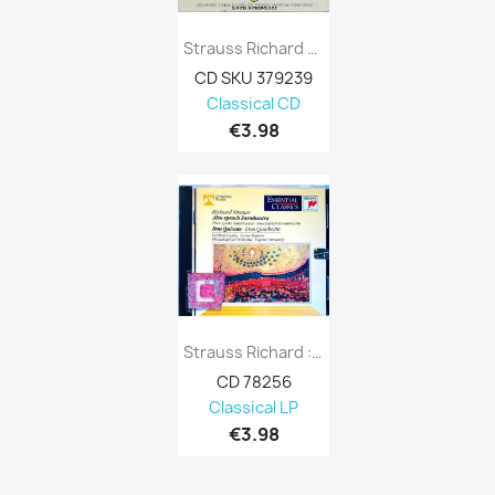
Strauss Richard CD Elektra 2CD Kansi EX...
CD SKU 379239
Classical CD
€3.98
Strauss Richard : Also Sprach Zarathustra...
CD 78256
Classical LP
€3.98