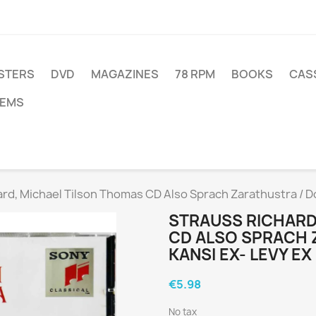
STERS
DVD
MAGAZINES
78 RPM
BOOKS
CAS
TEMS
ard, Michael Tilson Thomas CD Also Sprach Zarathustra / Do
STRAUSS RICHARD
CD ALSO SPRACH 
KANSI EX- LEVY E
€5.98
No tax