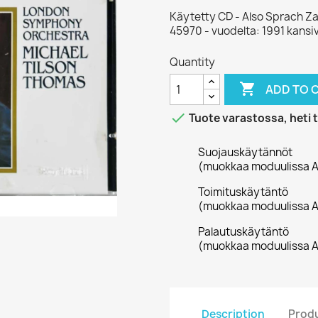
Käytetty CD - Also Sprach Z
45970 - vuodelta: 1991 kansi
Quantity

ADD TO 

Tuote varastossa, heti 
Suojauskäytännöt
(muokkaa moduulissa A
Toimituskäytäntö
(muokkaa moduulissa A
Palautuskäytäntö
(muokkaa moduulissa A
Description
Produ