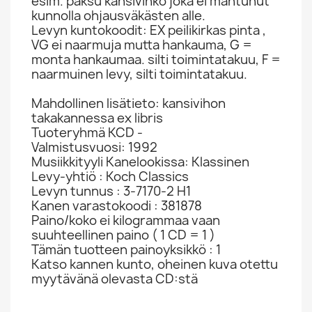
esim. paksu kansivihko joka ei mahtunut
kunnolla ohjausväkästen alle.
Levyn kuntokoodit: EX peilikirkas pinta ,
VG ei naarmuja mutta hankauma, G =
monta hankaumaa. silti toimintatakuu, F =
naarmuinen levy, silti toimintatakuu.
Mahdollinen lisätieto: kansivihon
takakannessa ex libris
Tuoteryhmä KCD -
Valmistusvuosi: 1992
Musiikkityyli Kanelookissa: Klassinen
Levy-yhtiö : Koch Classics
Levyn tunnus : 3-7170-2 H1
Kanen varastokoodi : 381878
Paino/koko ei kilogrammaa vaan
suuhteellinen paino ( 1 CD = 1 )
Tämän tuotteen painoyksikkö : 1
Katso kannen kunto, oheinen kuva otettu
myytävänä olevasta CD:stä