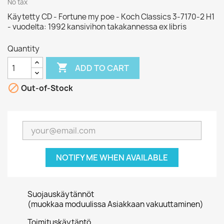
No tax
Käytetty CD - Fortune my poe - Koch Classics 3-7170-2 H1
- vuodelta: 1992 kansivihon takakannessa ex libris
Quantity

ADD TO CART

Out-of-Stock
NOTIFY ME WHEN AVAILABLE
Suojauskäytännöt
(muokkaa moduulissa Asiakkaan vakuuttaminen)
Toimituskäytäntö