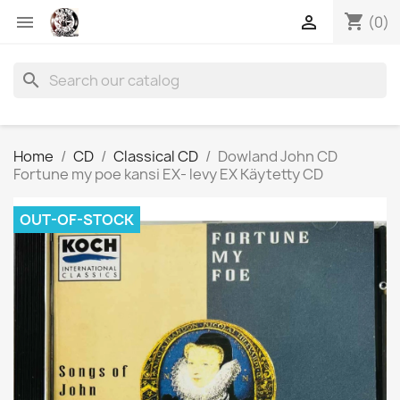
shopping_cart


(0)
search
Home
CD
Classical CD
Dowland John CD
Fortune my poe kansi EX- levy EX Käytetty CD
OUT-OF-STOCK