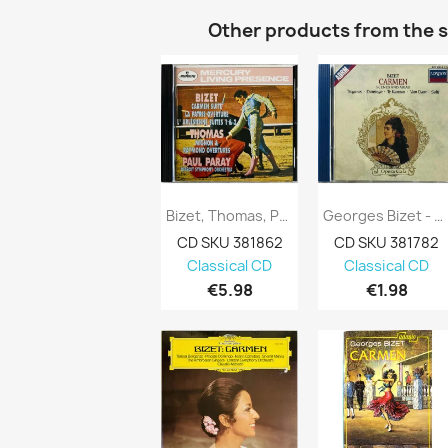
Other products from the 
Bizet, Thomas, Paray, Detroit Symphony...
Georges Bizet - Georg Solti CD Carmen...
CD SKU 381862
CD SKU 381782
Classical CD
Classical CD
€5.98
€1.98