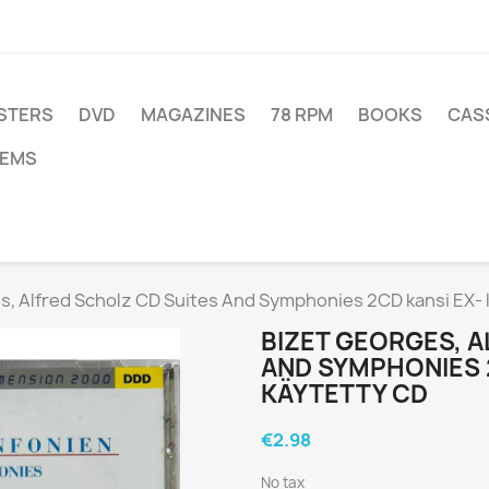
STERS
DVD
MAGAZINES
78 RPM
BOOKS
CAS
TEMS
s, Alfred Scholz CD Suites And Symphonies 2CD kansi EX- 
BIZET GEORGES, A
AND SYMPHONIES 2
KÄYTETTY CD
€2.98
No tax