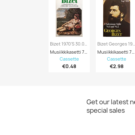
Bizet 1970’s 30.065 Carmen Suites C Music...
Bizet Georges 1980’s Top-433 L'Arlesi
Musiikkikasetti 751719
Musiikkikasetti 751539
Cassette
Cassette
€0.48
€2.98
Get our latest 
special sales