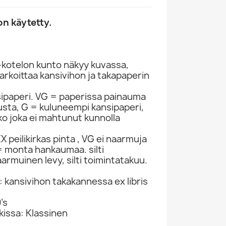
n käytetty.
-kotelon kunto näkyy kuvassa,
rkoittaa kansivihon ja takapaperin
sipaperi. VG = paperissa painauma
itusta, G = kuluneempi kansipaperi,
ko joka ei mahtunut kunnolla
 peilikirkas pinta , VG ei naarmuja
 monta hankaumaa. silti
armuinen levy, silti toimintatakuu.
: kansivihon takakannessa ex libris
’s
kissa: Klassinen