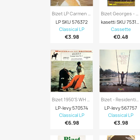
Bizet LP Carmen Kansi VG+ Levy EX...
Bizet Georges - Orkesterisarjat: Carmen...
LP SKU 576372
kasetti SKU 753134
Classical LP
Cassette
€3.98
€0.48
Bizet 1950’s WH 20008 Carmen Suite No.1...
Bizet - Residentie Orkest Den Haag 1962...
LP-levy 570574
LP-levy 567757
Classical LP
Classical LP
€6.98
€3.98