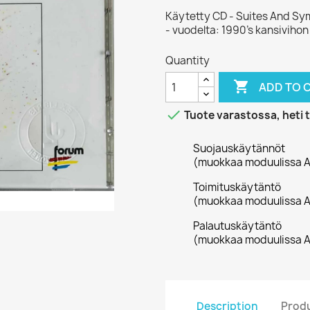
Käytetty CD - Suites And S
- vuodelta: 1990’s kansivihon
Quantity

ADD TO 

Tuote varastossa, heti 
Suojauskäytännöt
(muokkaa moduulissa A
Toimituskäytäntö
(muokkaa moduulissa A
Palautuskäytäntö
(muokkaa moduulissa A
Description
Produ