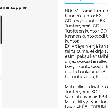
same supplier
HUOM!
Tämä tuote o
Kannen kunto: EX-
CD-levyn kunto: EX
Tuoteryhmä :CD
Tuotteen kunto : CD
Kannen kuntokoodi ta
kuntoa
EX = täysin ehjä kan
tai taipuma, ei kirjo
esim. paksu kansivih
ohjausväkästen alle.
Levyn kuntokoodit: EX
mutta hankauma, G =
toimintatakuu, F = na
Mahdollinen lisätieto
Tuoteryhmä KCD -
Valmistusvuosi: 1990
Musiikkityyli Kaneloo
Levy-yhtiö : FORUM