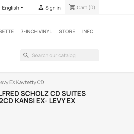
shopping_cart


Cart
(0)
English
Sign in
SETTE
7-INCH VINYL
STORE
INFO
search
levy EX Käytetty CD
LFRED SCHOLZ CD SUITES
CD KANSI EX- LEVY EX