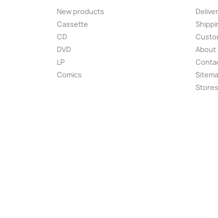
New products
Delive
Cassette
Shippi
CD
Custom
DVD
About
LP
Conta
Comics
Sitem
Store