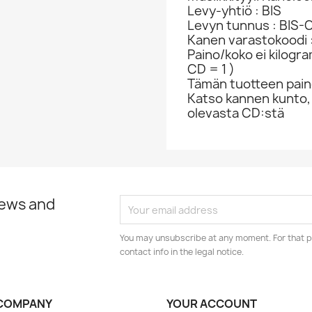
Levy-yhtiö : BIS
Levyn tunnus : BIS
Kanen varastokoodi 
Paino/koko ei kilogr
CD = 1 )
Tämän tuotteen paino
Katso kannen kunto,
olevasta CD:stä
news and
You may unsubscribe at any moment. For that p
contact info in the legal notice.
COMPANY
YOUR ACCOUNT