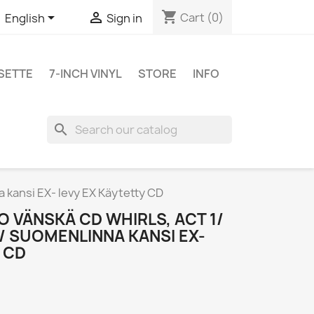
shopping_cart


Cart
(0)
English
Sign in
SETTE
7-INCH VINYL
STORE
INFO
search
 kansi EX- levy EX Käytetty CD
 VÄNSKÄ CD WHIRLS, ACT 1/
/ SUOMENLINNA KANSI EX-
 CD