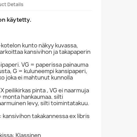
ct Details
n käytetty.
-kotelon kunto näkyy kuvassa,
rkoittaa kansivihon ja takapaperin
sipaperi. VG = paperissa painauma
itusta, G = kuluneempi kansipaperi,
ko joka ei mahtunut kunnolla
 peilikirkas pinta , VG ei naarmuja
 monta hankaumaa. silti
armuinen levy, silti toimintatakuu.
: kansivihon takakannessa ex libris
kissa: Klassinen