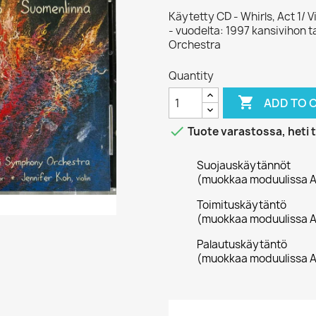
Käytetty CD - Whirls, Act 1/
- vuodelta: 1997 kansivihon 
Orchestra
Quantity

ADD TO 

Tuote varastossa, heti 
Suojauskäytännöt
(muokkaa moduulissa A
Toimituskäytäntö
(muokkaa moduulissa A
Palautuskäytäntö
(muokkaa moduulissa A