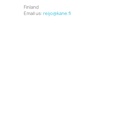
Finland
Email us:
reijo@kane.fi