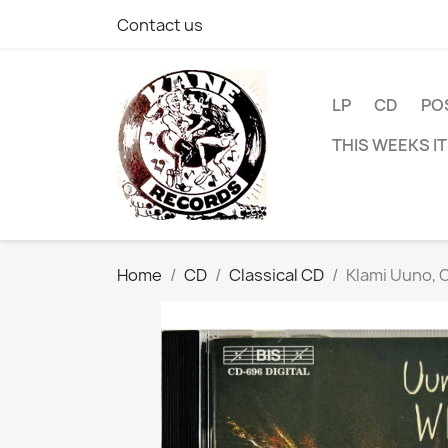
Contact us
LP
CD
PO
THIS WEEKS I
Home
CD
Classical CD
Klami Uuno, O