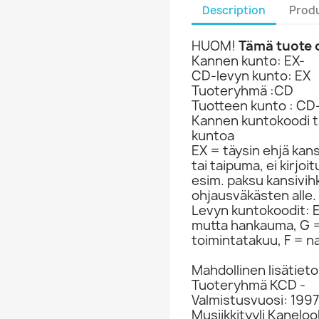
Description
Produ
HUOM!
Tämä tuote o
Kannen kunto: EX-
CD-levyn kunto: EX
Tuoteryhmä :CD
Tuotteen kunto : CD
Kannen kuntokoodi ta
kuntoa
EX = täysin ehjä kan
tai taipuma, ei kirjo
esim. paksu kansivih
ohjausväkästen alle.
Levyn kuntokoodit: EX
mutta hankauma, G =
toimintatakuu, F = na
Mahdollinen lisätieto
Tuoteryhmä KCD -
Valmistusvuosi: 1997
Musiikkityyli Kaneloo