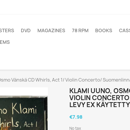
STERS
DVD
MAGAZINES
78 RPM
BOOKS
CAS
TEMS
smo Vänskä CD Whirls, Act 1/ Violin Concerto/ Suomenlinna
KLAMI UUNO, OSMO
VIOLIN CONCERTO
LEVY EX KÄYTETTY
€7.98
No tax