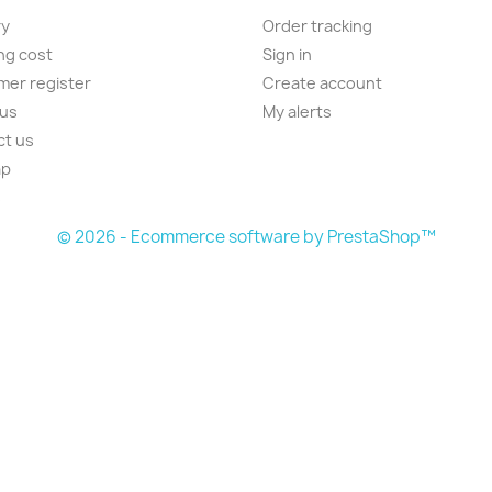
ry
Order tracking
ng cost
Sign in
er register
Create account
 us
My alerts
ct us
ap
s
© 2026 - Ecommerce software by PrestaShop™