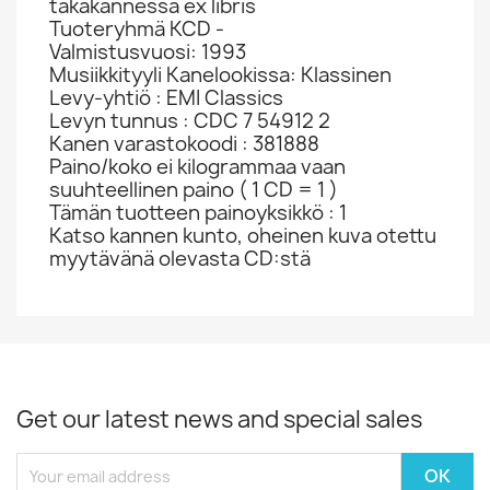
takakannessa ex libris
Tuoteryhmä KCD -
Valmistusvuosi: 1993
Musiikkityyli Kanelookissa: Klassinen
Levy-yhtiö : EMI Classics
Levyn tunnus : CDC 7 54912 2
Kanen varastokoodi : 381888
Paino/koko ei kilogrammaa vaan
suuhteellinen paino ( 1 CD = 1 )
Tämän tuotteen painoyksikkö : 1
Katso kannen kunto, oheinen kuva otettu
myytävänä olevasta CD:stä
Get our latest news and special sales