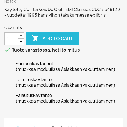
No tax
Käytetty CD - La Voix Du Ciel - EMI Classics CDC 7 54912 2
- vuodelta: 1993 kansivihon takakannessa ex libris
Quantity

ADD TO CART

Tuote varastossa, heti toimitus
Suojauskäytännöt
(muokkaa moduulissa Asiakkaan vakuuttaminen)
Toimituskäytäntö
(muokkaa moduulissa Asiakkaan vakuuttaminen)
Palautuskäytäntö
(muokkaa moduulissa Asiakkaan vakuuttaminen)