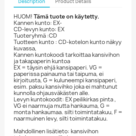
Description
Product Details
HUOM!
Tämä tuote on käytetty.
Kannen kunto: EX-
CD-levyn kunto: EX
Tuoteryhmä :CD
Tuotteen kunto : CD-kotelon kunto näkyy
kuvassa,
Kannen kuntokoodi tarkoittaa kansivihon
ja takapaperin kuntoa
EX = täysin ehjä kansipaperi. VG =
paperissa painauma tai taipuma, ei
kirjoitusta, G = kuluneempi kansipaperi,
esim. paksu kansivihko joka ei mahtunut
kunnolla ohjausväkästen alle.
Levyn kuntokoodit: EX peilikirkas pinta ,
VG ei naarmuja mutta hankauma, G =
monta hankaumaa. silti toimintatakuu, F =
naarmuinen levy, silti toimintatakuu.
Mahdollinen lisätieto: kansivihon