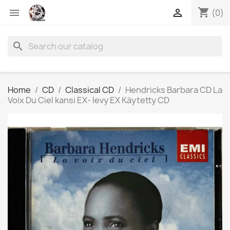
shopping_cart


(0)
search
Home
CD
Classical CD
Hendricks Barbara CD La
Voix Du Ciel kansi EX- levy EX Käytetty CD