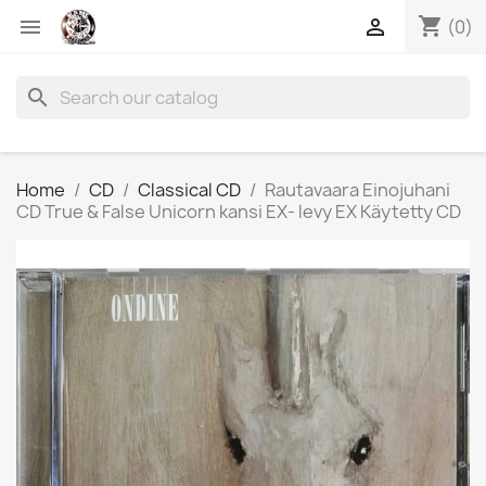
shopping_cart


(0)
search
Home
CD
Classical CD
Rautavaara Einojuhani
CD True & False Unicorn kansi EX- levy EX Käytetty CD