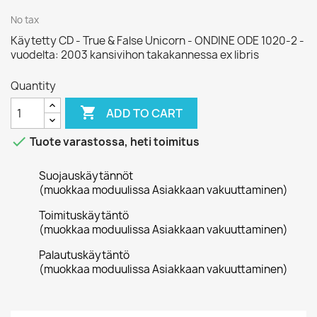
No tax
Käytetty CD - True & False Unicorn - ONDINE ODE 1020-2 -
vuodelta: 2003 kansivihon takakannessa ex libris
Quantity

ADD TO CART

Tuote varastossa, heti toimitus
Suojauskäytännöt
(muokkaa moduulissa Asiakkaan vakuuttaminen)
Toimituskäytäntö
(muokkaa moduulissa Asiakkaan vakuuttaminen)
Palautuskäytäntö
(muokkaa moduulissa Asiakkaan vakuuttaminen)