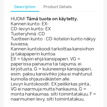
Description
Product Details
HUOM!
Tämä tuote on käytetty.
Kannen kunto: EX-
CD-levyn kunto: EX
Tuoteryhmä :CD
Tuotteen kunto : CD-kotelon kunto näkyy
kuvassa,
Kannen kuntokoodi tarkoittaa kansivihon
ja takapaperin kuntoa
EX = täysin ehjä kansipaperi. VG =
paperissa painauma tai taipuma, ei
kirjoitusta, G = kuluneempi kansipaperi,
esim. paksu kansivihko joka ei mahtunut
kunnolla ohjausväkästen alle.
Levyn kuntokoodit: EX peilikirkas pinta ,
VG ei naarmuja mutta hankauma, G =
monta hankaumaa. silti toimintatakuu, F =
naarmuinen levy, silti toimintatakuu.