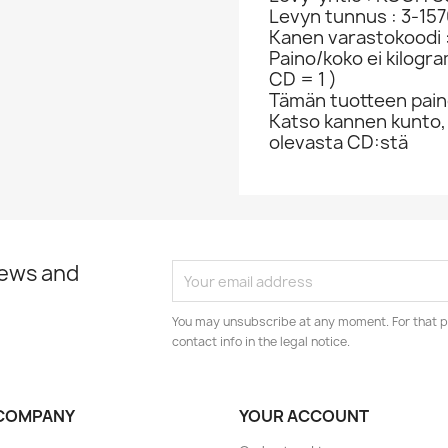
Levyn tunnus : 3-157
Kanen varastokoodi 
Paino/koko ei kilogr
CD = 1 )
Tämän tuotteen paino
Katso kannen kunto,
olevasta CD:stä
news and
You may unsubscribe at any moment. For that p
contact info in the legal notice.
COMPANY
YOUR ACCOUNT