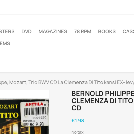
STERS
DVD
MAGAZINES
78 RPM
BOOKS
CAS
TEMS
ppe, Mozart, Trio BWV CD La Clemenza Di Tito kansi EX- lev
BERNOLD PHILIPPE
CLEMENZA DI TITO
CD
€1.98
No tax