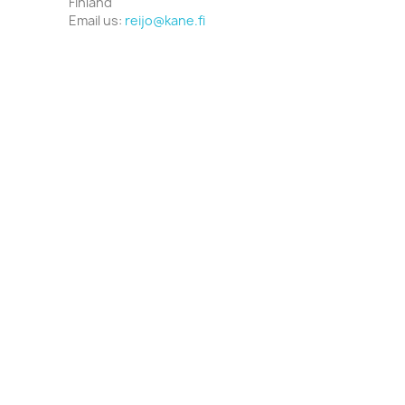
Finland
Email us:
reijo@kane.fi