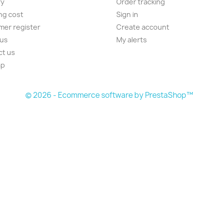
ry
Order tracking
ng cost
Sign in
er register
Create account
 us
My alerts
ct us
ap
s
© 2026 - Ecommerce software by PrestaShop™