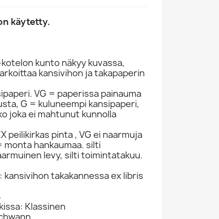
n käytetty.
-kotelon kunto näkyy kuvassa,
rkoittaa kansivihon ja takapaperin
sipaperi. VG = paperissa painauma
itusta, G = kuluneempi kansipaperi,
ko joka ei mahtunut kunnolla
 peilikirkas pinta , VG ei naarmuja
 monta hankaumaa. silti
armuinen levy, silti toimintatakuu.
: kansivihon takakannessa ex libris
4
kissa: Klassinen
Schwann