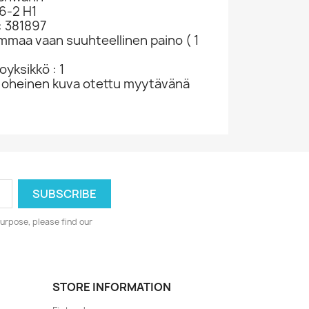
6-2 H1
: 381897
ammaa vaan suuhteellinen paino ( 1
yksikkö : 1
 oheinen kuva otettu myytävänä
urpose, please find our
STORE INFORMATION