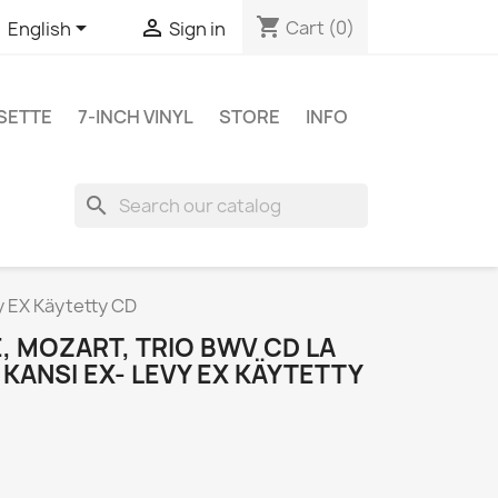
shopping_cart


Cart
(0)
English
Sign in
SETTE
7-INCH VINYL
STORE
INFO
search
y EX Käytetty CD
, MOZART, TRIO BWV CD LA
 KANSI EX- LEVY EX KÄYTETTY