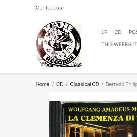
Contact us
LP
CD
PO
THIS WEEKS I
Home
CD
Classical CD
Bernold Phili