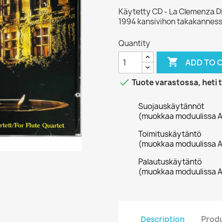
Käytetty CD - La Clemenza Di
1994 kansivihon takakannessa
Quantity

ADD TO 

Tuote varastossa, heti 
Suojauskäytännöt
(muokkaa moduulissa A
Toimituskäytäntö
(muokkaa moduulissa A
Palautuskäytäntö
(muokkaa moduulissa A
Description
Produ