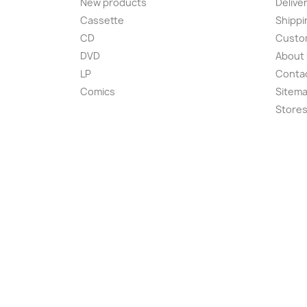
New products
Delive
Cassette
Shippi
CD
Custom
DVD
About
LP
Conta
Comics
Sitem
Store