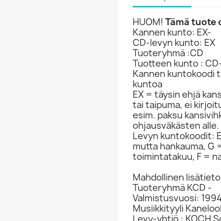
HUOM!
Tämä tuote o
Kannen kunto: EX-
CD-levyn kunto: EX
Tuoteryhmä :CD
Tuotteen kunto : CD
Kannen kuntokoodi ta
kuntoa
EX = täysin ehjä kan
tai taipuma, ei kirjo
esim. paksu kansivih
ohjausväkästen alle.
Levyn kuntokoodit: EX
mutta hankauma, G =
toimintatakuu, F = na
Mahdollinen lisätieto
Tuoteryhmä KCD -
Valmistusvuosi: 199
Musiikkityyli Kaneloo
Levy-yhtiö : KOCH 