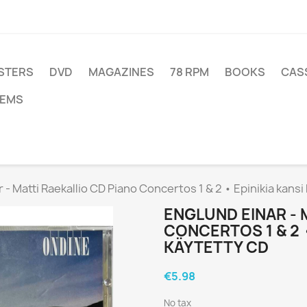
STERS
DVD
MAGAZINES
78 RPM
BOOKS
CAS
TEMS
 - Matti Raekallio CD Piano Concertos 1 & 2 • Epinikia kansi
ENGLUND EINAR - 
CONCERTOS 1 & 2 •
KÄYTETTY CD
€5.98
No tax