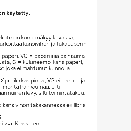
n käytetty.
-kotelon kunto näkyy kuvassa,
rkoittaa kansivihon ja takapaperin
sipaperi. VG = paperissa painauma
itusta, G = kuluneempi kansipaperi,
ko joka ei mahtunut kunnolla
 peilikirkas pinta , VG ei naarmuja
 monta hankaumaa. silti
armuinen levy, silti toimintatakuu.
: kansivihon takakannessa ex libris
3
kissa: Klassinen