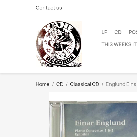
Contact us
LP
CD
PO
THIS WEEKS I
Home
CD
Classical CD
Englund Einar