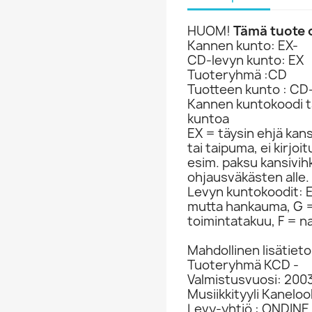
HUOM!
Tämä tuote o
Kannen kunto: EX-
CD-levyn kunto: EX
Tuoteryhmä :CD
Tuotteen kunto : CD
Kannen kuntokoodi ta
kuntoa
EX = täysin ehjä kan
tai taipuma, ei kirjo
esim. paksu kansivih
ohjausväkästen alle.
Levyn kuntokoodit: EX
mutta hankauma, G =
toimintatakuu, F = na
Mahdollinen lisätieto
Tuoteryhmä KCD -
Valmistusvuosi: 200
Musiikkityyli Kaneloo
Levy-yhtiö : ONDINE