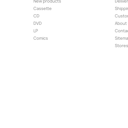
New products
Delive
Cassette
Shippi
CD
Custom
DVD
About
LP
Conta
Comics
Sitem
Store