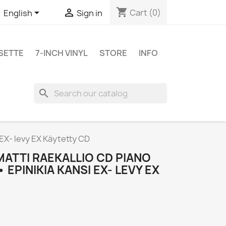
shopping_cart


Cart
(0)
English
Sign in
SETTE
7-INCH VINYL
STORE
INFO
search
 EX- levy EX Käytetty CD
MATTI RAEKALLIO CD PIANO
 EPINIKIA KANSI EX- LEVY EX