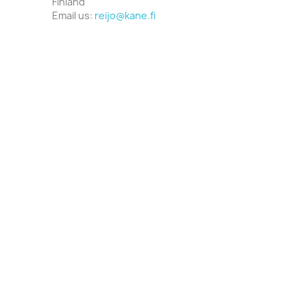
Finland
Email us:
reijo@kane.fi