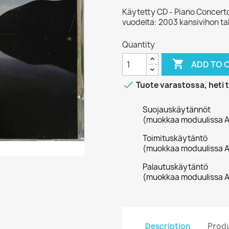
Käytetty CD - Piano Concerto
vuodelta: 2003 kansivihon ta
Quantity

ADD TO 

Tuote varastossa, heti 
Suojauskäytännöt
(muokkaa moduulissa A
Toimituskäytäntö
(muokkaa moduulissa A
Palautuskäytäntö
(muokkaa moduulissa A
Description
Produ