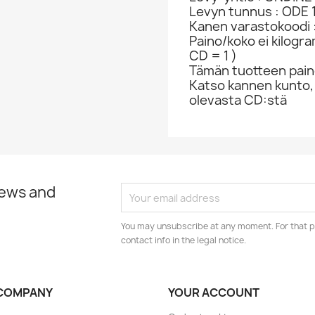
Levyn tunnus : ODE 
Kanen varastokoodi 
Paino/koko ei kilogr
CD = 1 )
Tämän tuotteen paino
Katso kannen kunto,
olevasta CD:stä
news and
You may unsubscribe at any moment. For that p
contact info in the legal notice.
COMPANY
YOUR ACCOUNT