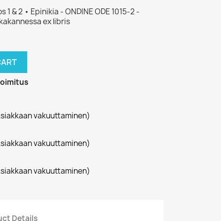
s 1 & 2 • Epinikia - ONDINE ODE 1015-2 -
kakannessa ex libris
CART
toimitus
siakkaan vakuuttaminen)
siakkaan vakuuttaminen)
siakkaan vakuuttaminen)
ct Details