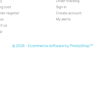
ry
Order tracking
ng cost
Sign in
er register
Create account
 us
My alerts
ct us
ap
s
© 2026 - Ecommerce software by PrestaShop™