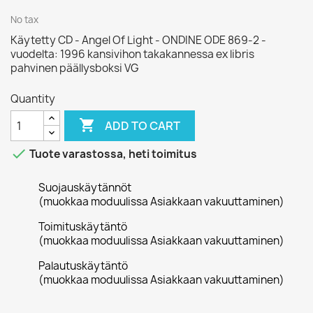
No tax
Käytetty CD - Angel Of Light - ONDINE ODE 869-2 -
vuodelta: 1996 kansivihon takakannessa ex libris
pahvinen päällysboksi VG
Quantity

ADD TO CART

Tuote varastossa, heti toimitus
Suojauskäytännöt
(muokkaa moduulissa Asiakkaan vakuuttaminen)
Toimituskäytäntö
(muokkaa moduulissa Asiakkaan vakuuttaminen)
Palautuskäytäntö
(muokkaa moduulissa Asiakkaan vakuuttaminen)