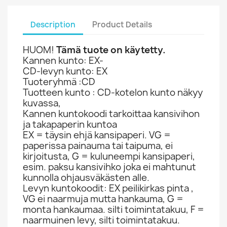
Description
Product Details
HUOM!
Tämä tuote on käytetty.
Kannen kunto: EX-
CD-levyn kunto: EX
Tuoteryhmä :CD
Tuotteen kunto : CD-kotelon kunto näkyy
kuvassa,
Kannen kuntokoodi tarkoittaa kansivihon
ja takapaperin kuntoa
EX = täysin ehjä kansipaperi. VG =
paperissa painauma tai taipuma, ei
kirjoitusta, G = kuluneempi kansipaperi,
esim. paksu kansivihko joka ei mahtunut
kunnolla ohjausväkästen alle.
Levyn kuntokoodit: EX peilikirkas pinta ,
VG ei naarmuja mutta hankauma, G =
monta hankaumaa. silti toimintatakuu, F =
naarmuinen levy, silti toimintatakuu.