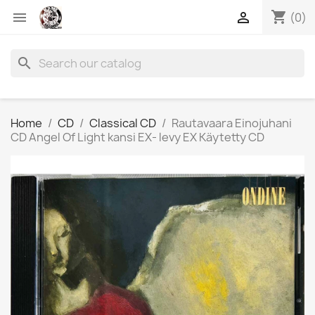
shopping_cart


(0)
search
Home
CD
Classical CD
Rautavaara Einojuhani
CD Angel Of Light kansi EX- levy EX Käytetty CD