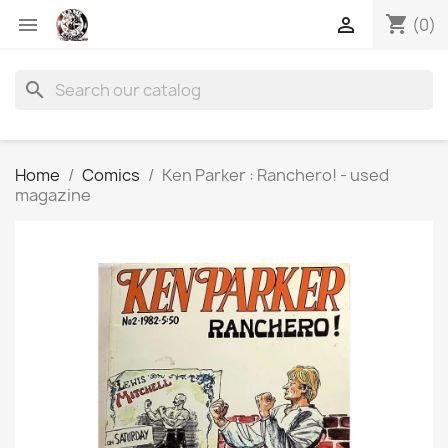
shopping_cart


(0)
search
Home
Comics
Ken Parker : Ranchero! - used
magazine