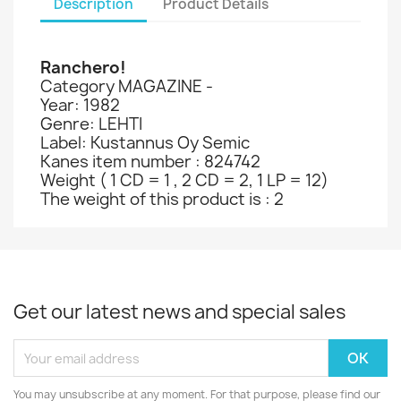
Description
Product Details
Ranchero!
Category MAGAZINE -
Year: 1982
Genre: LEHTI
Label: Kustannus Oy Semic
Kanes item number : 824742
Weight ( 1 CD = 1 , 2 CD = 2, 1 LP = 12)
The weight of this product is : 2
Get our latest news and special sales
You may unsubscribe at any moment. For that purpose, please find our