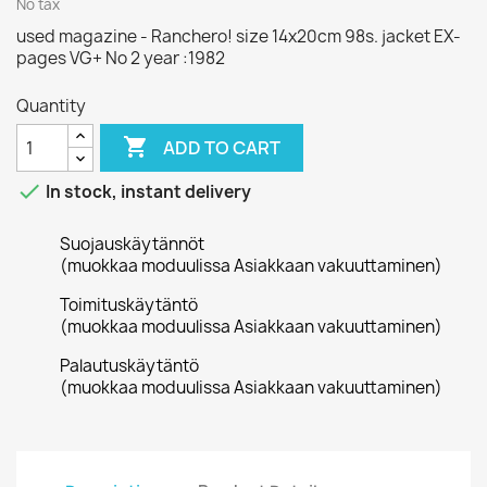
No tax
used magazine - Ranchero! size 14x20cm 98s. jacket EX-
pages VG+ No 2 year :1982
Quantity

ADD TO CART

In stock, instant delivery
Suojauskäytännöt
(muokkaa moduulissa Asiakkaan vakuuttaminen)
Toimituskäytäntö
(muokkaa moduulissa Asiakkaan vakuuttaminen)
Palautuskäytäntö
(muokkaa moduulissa Asiakkaan vakuuttaminen)