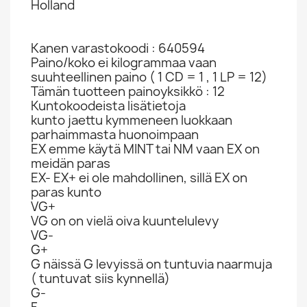
Holland
Kanen varastokoodi : 640594
Paino/koko ei kilogrammaa vaan
suuhteellinen paino ( 1 CD = 1 , 1 LP = 12)
Tämän tuotteen painoyksikkö : 12
Kuntokoodeista lisätietoja
kunto jaettu kymmeneen luokkaan
parhaimmasta huonoimpaan
EX emme käytä MINT tai NM vaan EX on
meidän paras
EX- EX+ ei ole mahdollinen, sillä EX on
paras kunto
VG+
VG on on vielä oiva kuuntelulevy
VG-
G+
G näissä G levyissä on tuntuvia naarmuja
( tuntuvat siis kynnellä)
G-