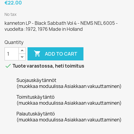
€22.00
No tax
kanneton LP - Black Sabbath Vol 4 - NEMS NEL 6005 -
vuodelta :1972, 1976 Made in Holland
Quantity

ADD TO CART

Tuote varastossa, heti toimitus
Suojauskäytännöt
(muokkaa moduulissa Asiakkaan vakuuttaminen)
Toimituskäytäntö
(muokkaa moduulissa Asiakkaan vakuuttaminen)
Palautuskäytäntö
(muokkaa moduulissa Asiakkaan vakuuttaminen)