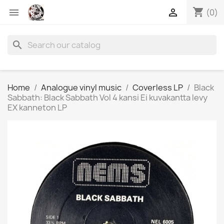
shopping_cart


(0)
search
Home
Analogue vinyl music
Coverless LP
Black
Sabbath: Black Sabbath Vol 4 kansi Ei kuvakantta levy
EX kanneton LP