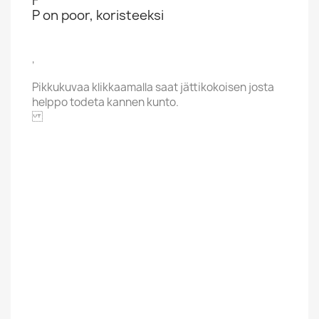
F
P on poor, koristeeksi
,
Pikkukuvaa klikkaamalla saat jättikokoisen josta
helppo todeta kannen kunto.
NEMS
Alphabet
B
Price Range
Yli 20 Euroa
Cover Grading
Ei Kuvakantta