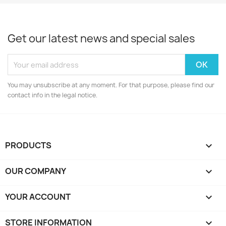
Get our latest news and special sales
You may unsubscribe at any moment. For that purpose, please find our
contact info in the legal notice.
PRODUCTS

OUR COMPANY

YOUR ACCOUNT

STORE INFORMATION
keyboard_arrow_down