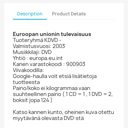
Description
Product Details
Euroopan unionin tulevaisuus
Tuoteryhmä KDVD -
Valmistusvuosi: 2003
Musiikkilaji: DVD
Yhtiö : europa.eu.int
Kanen varastokoodi : 900903
Viivakoodilla:
Google-haulla voit etsiä lisätietoja
tuotteesta
Paino/koko ei kilogrammaa vaan
suuhteellinen paino ( 1 CD = 1 , 1 DVD = 2,
boksit jopa 124 )
Katso kannen kunto, oheinen kuva otettu
myytävänä olevasta DVD:stä