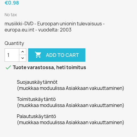
€0.98
No tax
musiikki-DVD - Euroopan unionin tulevaisuus -
europa.eu.int - vuodelta: 2003
Quantity

ADD TO CART

Tuote varastossa, heti toimitus
Suojauskäytännöt
(muokkaa moduulissa Asiakkaan vakuuttaminen)
Toimituskäytäntö
(muokkaa moduulissa Asiakkaan vakuuttaminen)
Palautuskäytäntö
(muokkaa moduulissa Asiakkaan vakuuttaminen)