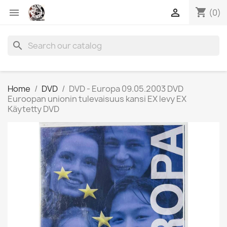
shopping_cart


(0)
search
Home
DVD
DVD - Europa 09.05.2003 DVD
Euroopan unionin tulevaisuus kansi EX levy EX
Käytetty DVD