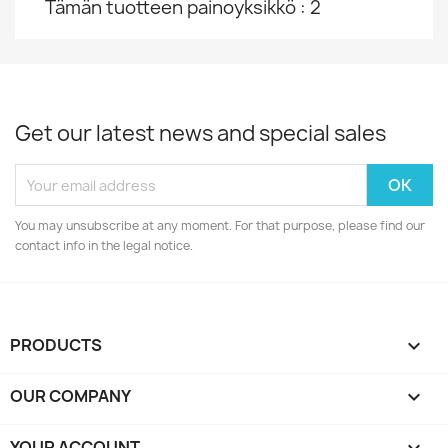
Tämän tuotteen painoyksikkö : 2
Get our latest news and special sales
You may unsubscribe at any moment. For that purpose, please find our
contact info in the legal notice.
PRODUCTS

OUR COMPANY

YOUR ACCOUNT