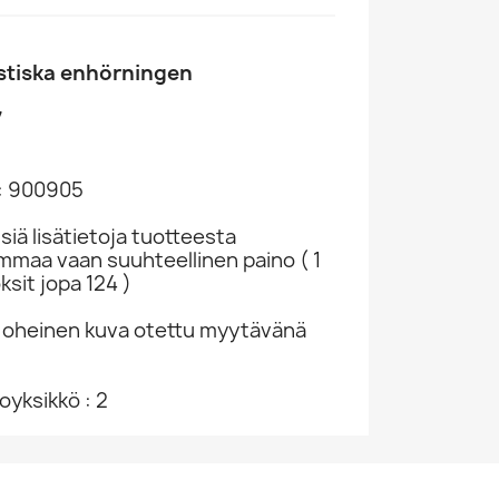
tiska enhörningen
7
: 900905
siä lisätietoja tuotteesta
ammaa vaan suuhteellinen paino ( 1
ksit jopa 124 )
 oheinen kuva otettu myytävänä
yksikkö : 2