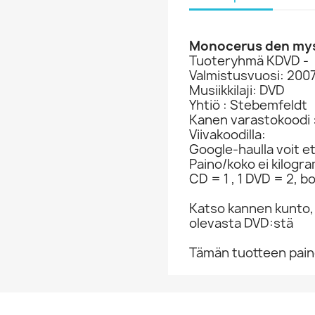
Monocerus den mys
Tuoteryhmä KDVD -
Valmistusvuosi: 200
Musiikkilaji: DVD
Yhtiö : Stebemfeldt
Kanen varastokoodi 
Viivakoodilla:
Google-haulla voit et
Paino/koko ei kilogr
CD = 1 , 1 DVD = 2, bo
Katso kannen kunto,
olevasta DVD:stä
Tämän tuotteen paino