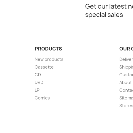
Get our latest 
special sales
PRODUCTS
OUR 
New products
Delive
Cassette
Shippi
CD
Custom
DVD
About
LP
Conta
Comics
Sitem
Store