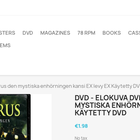
STERS
DVD
MAGAZINES
78 RPM
BOOKS
CAS
TEMS
us den mystiska enhörningen kansi EX levy EX Käytetty D
DVD - ELOKUVA D
MYSTISKA ENHÖRNI
KÄYTETTY DVD
€1.98
No tax