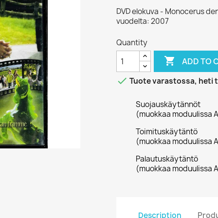
DVD elokuva - Monocerus den
vuodelta: 2007
Quantity

ADD TO 

Tuote varastossa, heti 
Suojauskäytännöt
(muokkaa moduulissa A
Toimituskäytäntö
(muokkaa moduulissa A
Palautuskäytäntö
(muokkaa moduulissa A
Description
Produ