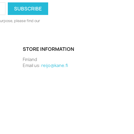
urpose, please find our
STORE INFORMATION
Finland
Email us:
reijo@kane.fi