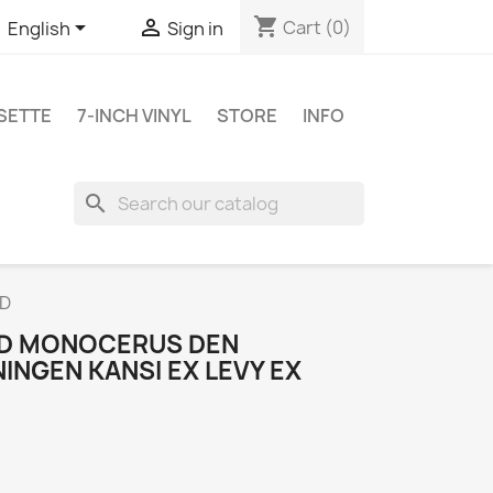
shopping_cart


Cart
(0)
English
Sign in
SETTE
7-INCH VINYL
STORE
INFO
search
VD
VD MONOCERUS DEN
NGEN KANSI EX LEVY EX