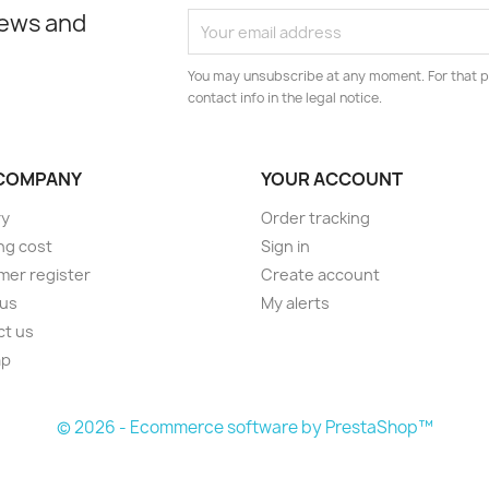
news and
You may unsubscribe at any moment. For that p
contact info in the legal notice.
COMPANY
YOUR ACCOUNT
ry
Order tracking
ng cost
Sign in
er register
Create account
 us
My alerts
ct us
ap
s
© 2026 - Ecommerce software by PrestaShop™