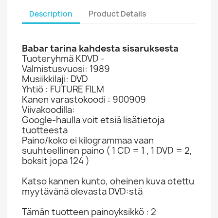
Description
Product Details
Babar tarina kahdesta sisaruksesta
Tuoteryhmä KDVD -
Valmistusvuosi: 1989
Musiikkilaji: DVD
Yhtiö : FUTURE FILM
Kanen varastokoodi : 900909
Viivakoodilla:
Google-haulla voit etsiä lisätietoja
tuotteesta
Paino/koko ei kilogrammaa vaan
suuhteellinen paino ( 1 CD = 1 , 1 DVD = 2,
boksit jopa 124 )
Katso kannen kunto, oheinen kuva otettu
myytävänä olevasta DVD:stä
Tämän tuotteen painoyksikkö : 2