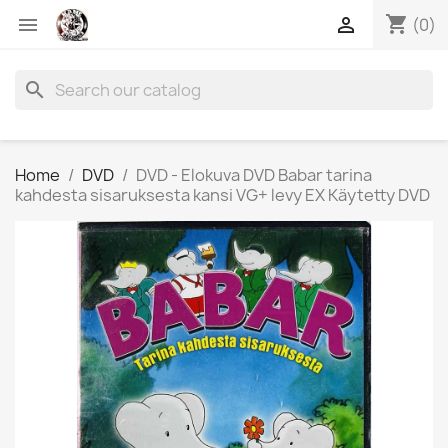
shopping_cart


(0)
search
Home
DVD
DVD - Elokuva DVD Babar tarina
kahdesta sisaruksesta kansi VG+ levy EX Käytetty DVD