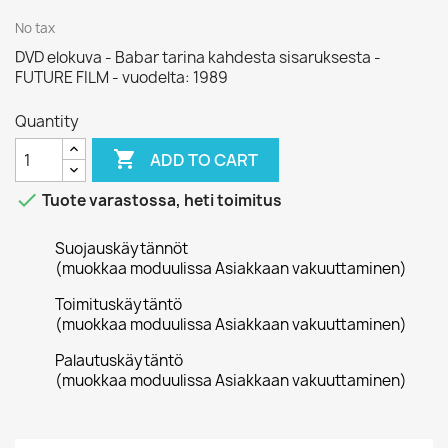
No tax
DVD elokuva - Babar tarina kahdesta sisaruksesta -
FUTURE FILM - vuodelta: 1989
Quantity

ADD TO CART

Tuote varastossa, heti toimitus
Suojauskäytännöt
(muokkaa moduulissa Asiakkaan vakuuttaminen)
Toimituskäytäntö
(muokkaa moduulissa Asiakkaan vakuuttaminen)
Palautuskäytäntö
(muokkaa moduulissa Asiakkaan vakuuttaminen)