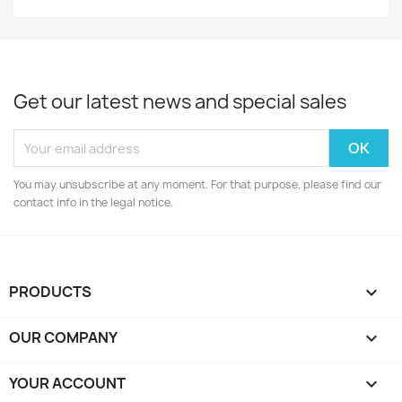
Get our latest news and special sales
You may unsubscribe at any moment. For that purpose, please find our
contact info in the legal notice.
PRODUCTS

OUR COMPANY

YOUR ACCOUNT
