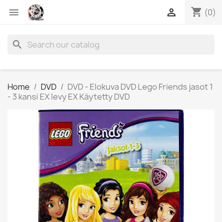
shopping_cart


(0)
search
Home
DVD
DVD - Elokuva DVD Lego Friends jasot 1
- 3 kansi EX levy EX Käytetty DVD