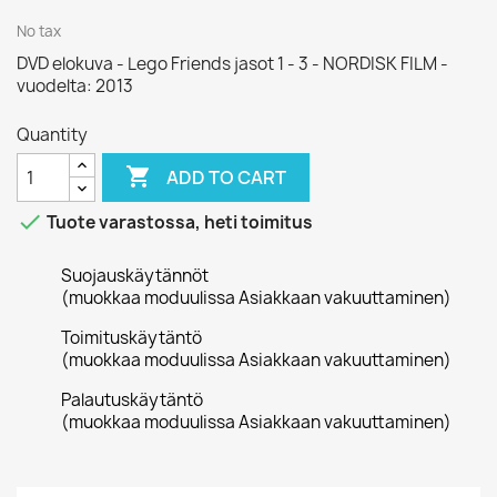
No tax
DVD elokuva - Lego Friends jasot 1 - 3 - NORDISK FILM -
vuodelta: 2013
Quantity

ADD TO CART

Tuote varastossa, heti toimitus
Suojauskäytännöt
(muokkaa moduulissa Asiakkaan vakuuttaminen)
Toimituskäytäntö
(muokkaa moduulissa Asiakkaan vakuuttaminen)
Palautuskäytäntö
(muokkaa moduulissa Asiakkaan vakuuttaminen)