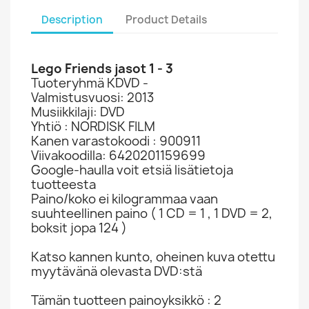
Description
Product Details
Lego Friends jasot 1 - 3
Tuoteryhmä KDVD -
Valmistusvuosi: 2013
Musiikkilaji: DVD
Yhtiö : NORDISK FILM
Kanen varastokoodi : 900911
Viivakoodilla: 6420201159699
Google-haulla voit etsiä lisätietoja
tuotteesta
Paino/koko ei kilogrammaa vaan
suuhteellinen paino ( 1 CD = 1 , 1 DVD = 2,
boksit jopa 124 )
Katso kannen kunto, oheinen kuva otettu
myytävänä olevasta DVD:stä
Tämän tuotteen painoyksikkö : 2