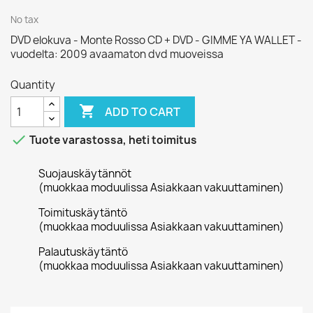
No tax
DVD elokuva - Monte Rosso CD + DVD - GIMME YA WALLET -
vuodelta: 2009 avaamaton dvd muoveissa
Quantity

ADD TO CART

Tuote varastossa, heti toimitus
Suojauskäytännöt
(muokkaa moduulissa Asiakkaan vakuuttaminen)
Toimituskäytäntö
(muokkaa moduulissa Asiakkaan vakuuttaminen)
Palautuskäytäntö
(muokkaa moduulissa Asiakkaan vakuuttaminen)