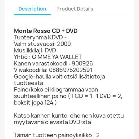
Description
Product Details
Monte Rosso CD + DVD
Tuoteryhmä KDVD -
Valmistusvuosi: 2009
Musiikkilaji: DVD
Yhtiö : GIMME YA WALLET
Kanen varastokoodi : 900926
Viivakoodilla: 0886975202591
Google-haulla voit etsiä lisätietoja
tuotteesta
Paino/koko ei kilogrammaa vaan
suuhteellinen paino ( 1 CD = 1 , 1 DVD = 2,
boksit jopa 124 )
Katso kannen kunto, oheinen kuva otettu
myytävänä olevasta DVD:stä
Tämän tuotteen painoyksikkö : 2