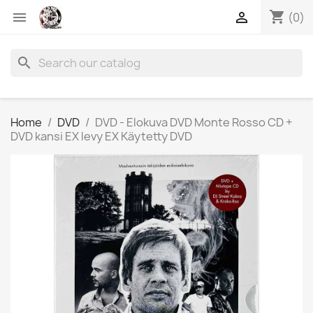
shopping_cart


(0)
search
Home
DVD
DVD - Elokuva DVD Monte Rosso CD +
DVD kansi EX levy EX Käytetty DVD