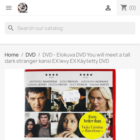
shopping_cart


(0)
search
Home
DVD
DVD - Elokuva DVD You will meet a tall
dark stranger kansi EX levy EX Käytetty DVD