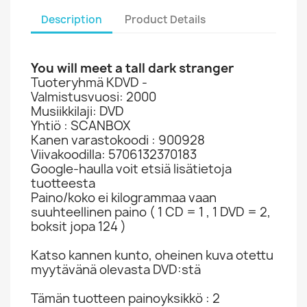
Description
Product Details
You will meet a tall dark stranger
Tuoteryhmä KDVD -
Valmistusvuosi: 2000
Musiikkilaji: DVD
Yhtiö : SCANBOX
Kanen varastokoodi : 900928
Viivakoodilla: 5706132370183
Google-haulla voit etsiä lisätietoja
tuotteesta
Paino/koko ei kilogrammaa vaan
suuhteellinen paino ( 1 CD = 1 , 1 DVD = 2,
boksit jopa 124 )
Katso kannen kunto, oheinen kuva otettu
myytävänä olevasta DVD:stä
Tämän tuotteen painoyksikkö : 2