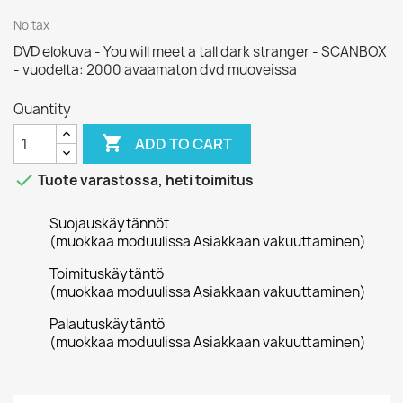
No tax
DVD elokuva - You will meet a tall dark stranger - SCANBOX
- vuodelta: 2000 avaamaton dvd muoveissa
Quantity

ADD TO CART

Tuote varastossa, heti toimitus
Suojauskäytännöt
(muokkaa moduulissa Asiakkaan vakuuttaminen)
Toimituskäytäntö
(muokkaa moduulissa Asiakkaan vakuuttaminen)
Palautuskäytäntö
(muokkaa moduulissa Asiakkaan vakuuttaminen)