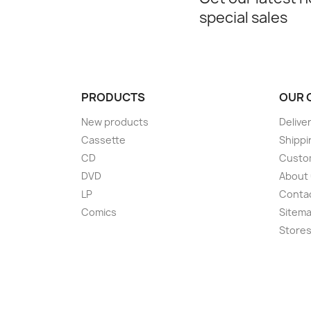
special sales
PRODUCTS
OUR 
New products
Delive
Cassette
Shippi
CD
Custom
DVD
About
LP
Conta
Comics
Sitem
Store