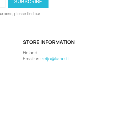
urpose, please find our
STORE INFORMATION
Finland
Email us:
reijo@kane.fi