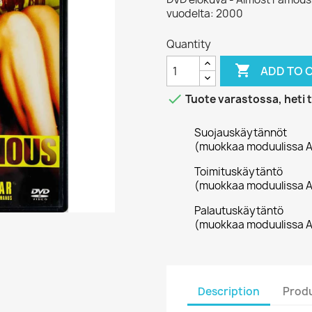
vuodelta: 2000
Quantity

ADD TO 

Tuote varastossa, heti 
Suojauskäytännöt
(muokkaa moduulissa A
Toimituskäytäntö
(muokkaa moduulissa A
Palautuskäytäntö
(muokkaa moduulissa A
Description
Produ