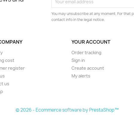
You may unsubscribe at any moment. For that p
contact info in the legal notice.
COMPANY
YOUR ACCOUNT
ry
Order tracking
ng cost
Sign in
er register
Create account
 us
My alerts
ct us
ap
s
© 2026 - Ecommerce software by PrestaShop™