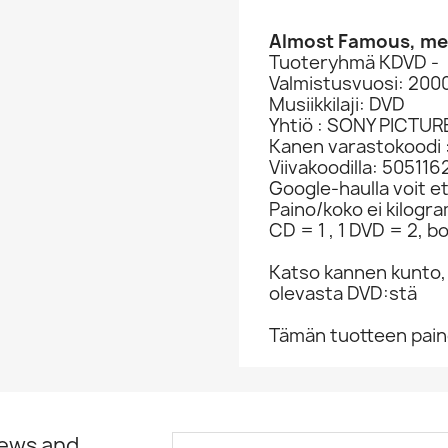
Almost Famous, mel
Tuoteryhmä KDVD -
Valmistusvuosi: 200
Musiikkilaji: DVD
Yhtiö : SONY PICTUR
Kanen varastokoodi 
Viivakoodilla: 50511
Google-haulla voit et
Paino/koko ei kilogr
CD = 1 , 1 DVD = 2, bo
Katso kannen kunto,
olevasta DVD:stä
Tämän tuotteen paino
news and