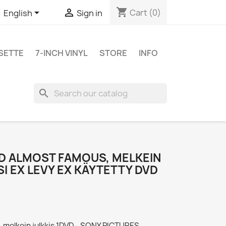
shopping_cart


Cart
(0)
English
Sign in
SETTE
7-INCH VINYL
STORE
INFO
search
VD ALMOST FAMOUS, MELKEIN
SI EX LEVY EX KÄYTETTY DVD
 melkein julkkis 1DVD - SONY PICTURES -