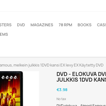
STERS
DVD
MAGAZINES
78 RPM
BOOKS
CAS
TEMS
amous, melkein julkkis 1DVD kansi EX levy EX Käytetty DVD
DVD - ELOKUVA D
JULKKIS 1DVD KAN
€3.98
No tax
DVD elokuva - Almost Famous,