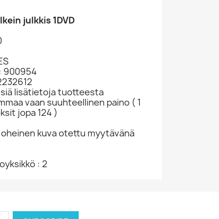
kein julkkis 1DVD
0
ES
: 900954
62232612
siä lisätietoja tuotteesta
ammaa vaan suuhteellinen paino ( 1
ksit jopa 124 )
 oheinen kuva otettu myytävänä
yksikkö : 2