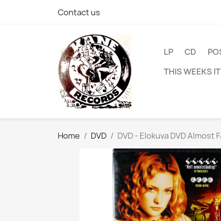
Contact us
LP
CD
PO
THIS WEEKS I
Home
DVD
DVD - Elokuva DVD Almost F