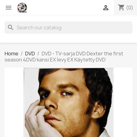
shopping_cart


(0)
search
Home
DVD
DVD - TV-sarja DVD Dexter the first
season 4DVD kansi EX levy EX Käytetty DVD