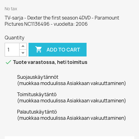
No tax
TV-sarja - Dexter the first season 4DVD - Paramount
Pictures NC1136496 - vuodelta: 2006
Quantity

ADD TO CART

Tuote varastossa, heti toimitus
Suojauskäytännöt
(muokkaa moduulissa Asiakkaan vakuuttaminen)
Toimituskäytäntö
(muokkaa moduulissa Asiakkaan vakuuttaminen)
Palautuskäytäntö
(muokkaa moduulissa Asiakkaan vakuuttaminen)