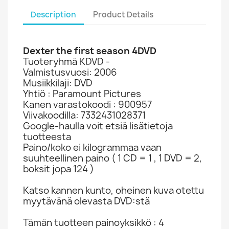
Description
Product Details
Dexter the first season 4DVD
Tuoteryhmä KDVD -
Valmistusvuosi: 2006
Musiikkilaji: DVD
Yhtiö : Paramount Pictures
Kanen varastokoodi : 900957
Viivakoodilla: 7332431028371
Google-haulla voit etsiä lisätietoja
tuotteesta
Paino/koko ei kilogrammaa vaan
suuhteellinen paino ( 1 CD = 1 , 1 DVD = 2,
boksit jopa 124 )
Katso kannen kunto, oheinen kuva otettu
myytävänä olevasta DVD:stä
Tämän tuotteen painoyksikkö : 4