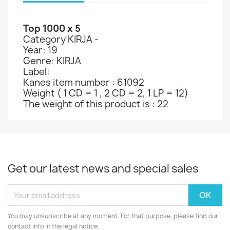
Top 1000 x 5
Category KIRJA -
Year: 19
Genre: KIRJA
Label:
Kanes item number : 61092
Weight ( 1 CD = 1 , 2 CD = 2, 1 LP = 12)
The weight of this product is : 22
Get our latest news and special sales
You may unsubscribe at any moment. For that purpose, please find our
contact info in the legal notice.