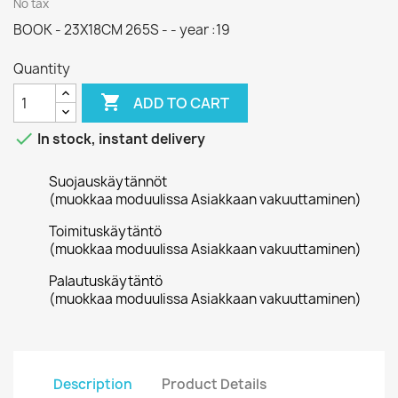
No tax
BOOK - 23X18CM 265S - - year :19
Quantity

ADD TO CART

In stock, instant delivery
Suojauskäytännöt
(muokkaa moduulissa Asiakkaan vakuuttaminen)
Toimituskäytäntö
(muokkaa moduulissa Asiakkaan vakuuttaminen)
Palautuskäytäntö
(muokkaa moduulissa Asiakkaan vakuuttaminen)
Description
Product Details