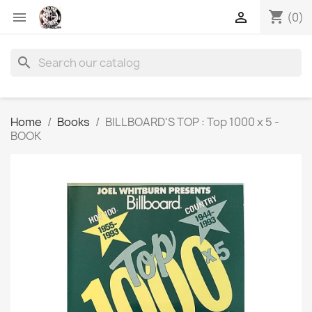
shopping_cart


(0)
search
Home
Books
BILLBOARD'S TOP : Top 1000 x 5 -
BOOK