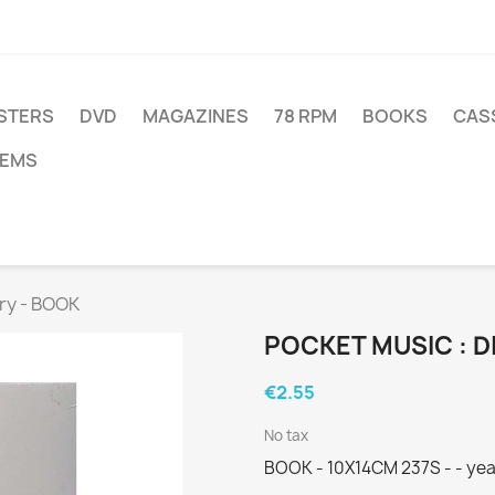
STERS
DVD
MAGAZINES
78 RPM
BOOKS
CAS
TEMS
ry - BOOK
POCKET MUSIC : D
€2.55
No tax
BOOK - 10X14CM 237S - - yea