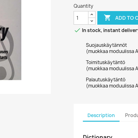
Quantity

ADD TO 

In stock, instant deliver
Suojauskäytännöt
(muokkaa moduulissa A
Toimituskäytäntö
(muokkaa moduulissa A
Palautuskäytäntö
(muokkaa moduulissa A
Description
Produ
Dictionary