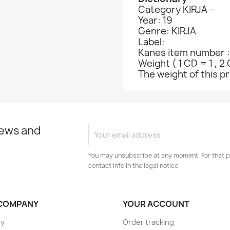
Category KIRJA -
Year: 19
Genre: KIRJA
Label:
Kanes item number :
Weight ( 1 CD = 1 , 2 
The weight of this pr
news and
You may unsubscribe at any moment. For that p
contact info in the legal notice.
COMPANY
YOUR ACCOUNT
ry
Order tracking