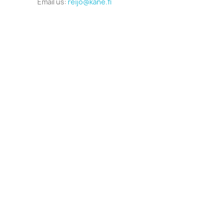
Email us:
reijo@kane.fi