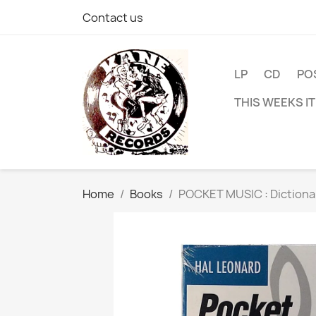
Contact us
LP
CD
PO
THIS WEEKS I
Home
Books
POCKET MUSIC : Dictiona