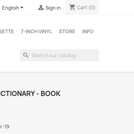
shopping_cart


Cart
(0)
English
Sign in
SETTE
7-INCH VINYL
STORE
INFO
search
ICTIONARY - BOOK
r :19