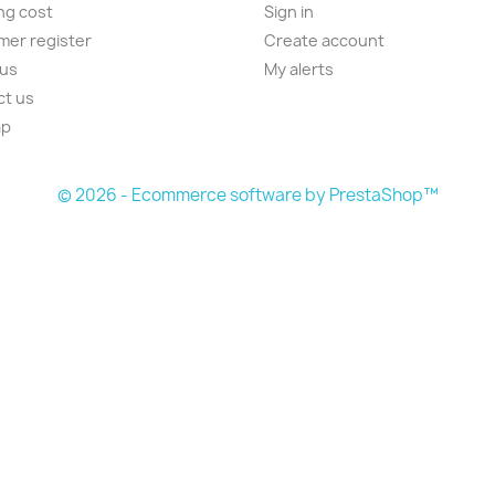
ng cost
Sign in
er register
Create account
 us
My alerts
ct us
ap
s
© 2026 - Ecommerce software by PrestaShop™