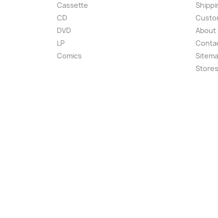
Cassette
Shippi
CD
Custom
DVD
About
LP
Conta
Comics
Sitem
Store