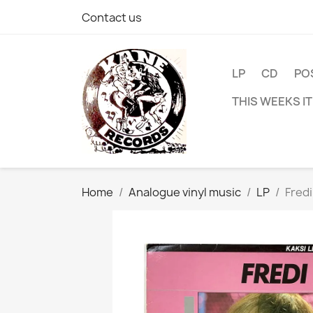
Contact us
LP
CD
PO
THIS WEEKS I
Home
Analogue vinyl music
LP
Fredi