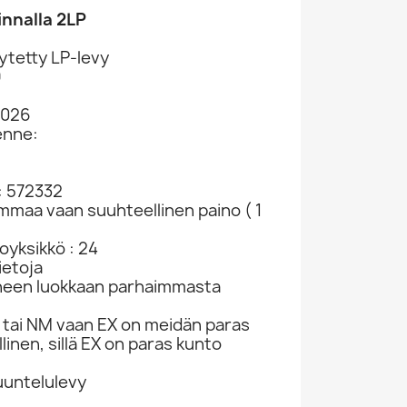
innalla 2LP
ytetty LP-levy
9
2026
enne:
: 572332
Fredi Vinyl LP Parhaat Päältä Kansi VG+...
Fredi Käytetty 7” Ei Kuvakantta Puhu...
ammaa vaan suuhteellinen paino ( 1
60
vinyylisingle SKU 691373
7-inch vinyl
oyksikkö : 24
€2.98
ietoja
neen luokkaan parhaimmasta
tai NM vaan EX on meidän paras
linen, sillä EX on paras kunto
kuuntelulevy