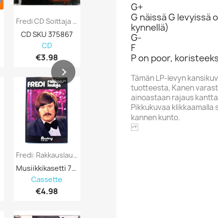
G+
G näissä G levyissä o
..
Fredi CD Soittaja Kansi VG- Levy EX...
Fredi: Niin Paljon Kuuluu Rakkauteen...
kynnellä)
CD SKU 375867
kasetti SKU 753451
G-
CD
Cassette
Cassette
F
€3.98
€2.98
€3.98
P on poor, koristeeks
Tämän LP-levyn kansikuv
tuotteesta, Kanen varasto
ainoastaan rajaus kantta
Pikkukuvaa klikkaamalla 
kannen kunto.
SAFIR
Fredi: Rakkauslauluja Kansipaperi EX ,...
Fredi: Avaa Sydämesi Mulle Kansipaperi EX...
Musiikkikasetti 752559
Musiikkikasetti 752449
Cassette
Cassette
Cassette
€4.98
€1.98
€12.98
Alphabet