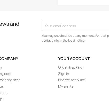
news and
You may unsubscribe at any moment. For that p
contact info in the legal notice.
COMPANY
YOUR ACCOUNT
ry
Order tracking
ng cost
Sign in
er register
Create account
 us
My alerts
ct us
ap
s