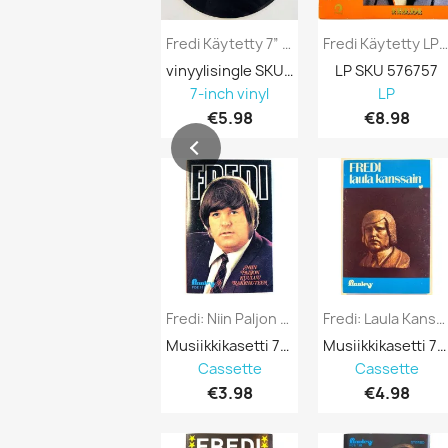
Fredi Käytetty 7” Ei Kuvakantta Rakkauden...
Fredi Käytetty LP Parhaat Päältä 2 Kansi.
vinyylisingle SKU 691273
LP SKU 576757
7-inch vinyl
LP
€5.98
€8.98
Fredi: Niin Paljon Kuuluu Rakkauteen...
Fredi: Laula Kanssain Kansipaperi EX ,...
Musiikkikasetti 752751
Musiikkikasetti 752560
Cassette
Cassette
€3.98
€4.98