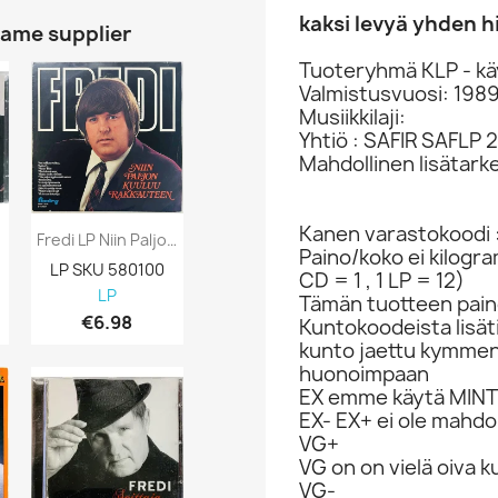
kaksi levyä yhden h
same supplier
Tuoteryhmä KLP - kä
Valmistusvuosi: 198
Musiikkilaji:
Yhtiö : SAFIR SAFLP 
Mahdollinen lisätark
Kanen varastokoodi 
Fredi LP Niin Paljon Kuuluu Rakkauteen...
Fredi Käytetty 7” Ei Kuvakantta Rakkauden...
Paino/koko ei kilogr
LP SKU 580100
vinyylisingle SKU 692672
LP SKU 5797
CD = 1 , 1 LP = 12)
LP
7-inch vinyl
LP
Tämän tuotteen pain
€6.98
€3.98
€12.98
Kuntokoodeista lisät
kunto jaettu kymme
huonoimpaan
EX emme käytä MINT 
EX- EX+ ei ole mahdol
VG+
VG on on vielä oiva 
VG-