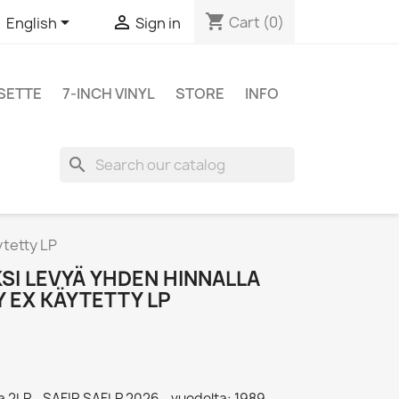
shopping_cart


Cart
(0)
English
Sign in
SETTE
7-INCH VINYL
STORE
INFO
search
ytetty LP
KSI LEVYÄ YHDEN HINNALLA
Y EX KÄYTETTY LP
la 2LP - SAFIR SAFLP 2026 - vuodelta: 1989,