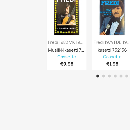
Fredi 1982 MK 196 12 Suosittua Laulua...
Fredi 1974 FDE 198 Avaa Sydämesi Mulle...
Musiikkikasetti 752256
kasetti 752156
Cassette
Cassette
€9.98
€1.98