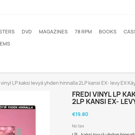
STERS
DVD
MAGAZINES
78 RPM
BOOKS
CAS
TEMS
 vinyl LP kaksi levyä yhden hinnalla 2LP kansi EX- levy EX Kä
FREDI VINYL LP KA
2LP KANSI EX- LEV
€19.80
No tax
LP - kaksi levyä yhden hinnal