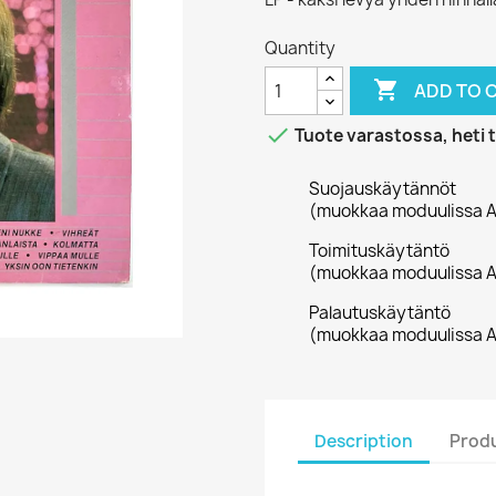
Quantity

ADD TO 

Tuote varastossa, heti 
Suojauskäytännöt
(muokkaa moduulissa A
Toimituskäytäntö
(muokkaa moduulissa A
Palautuskäytäntö
(muokkaa moduulissa A
Description
Produ