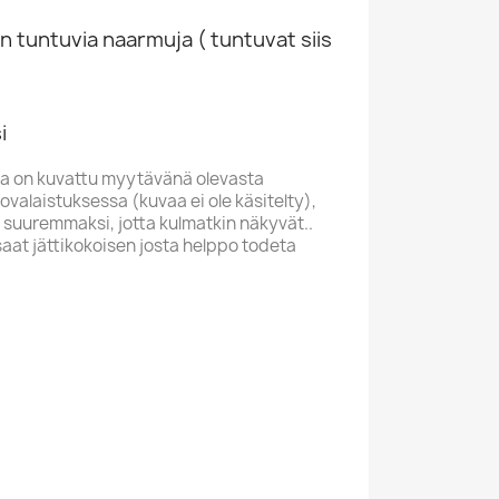
n tuntuvia naarmuja ( tuntuvat siis
Fredi: Maan Valitus Kansipaperi EX ,...
Fredi Vinyylisingle Puhu Hiljaa...
kasetti SKU 753396
vinyylisingle SKU 690746
7-inch vinyl
€2.98
i
a on kuvattu myytävänä olevasta
valaistuksessa (kuvaa ei ole käsitelty),
 suuremmaksi, jotta kulmatkin näkyvät..
saat jättikokoisen josta helppo todeta
Fredi 1995 4509-99992-4 20 Suosikkia -...
Fredi 1973 FDE 167 Rakkauden Sinfonia...
Musiikkikasetti 752329
Musiikkikasetti 752298
Cassette
€7.98
F