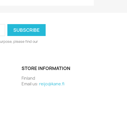
urpose, please find our
STORE INFORMATION
Finland
Email us:
reijo@kane.fi