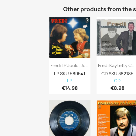
Other products from the 
Fredi LP Joulu, Joulu On Taas Kansi EX-...
Fredi Käytetty CD Kaikki Parhaat 2CD...
LP SKU 580541
CD SKU 382185
LP
CD
€14.98
€8.98