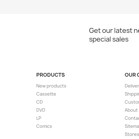
Get our latest 
special sales
PRODUCTS
OUR 
New products
Delive
Cassette
Shippi
CD
Custom
DVD
About
LP
Conta
Comics
Sitem
Store