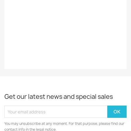
Styles
Iskelmä
Record
EX
Decade
70-Luku
Year
1971
Get our latest news and special sales
You may unsubscribe at any moment. For that purpose, please find our
contact info in the legal notice.