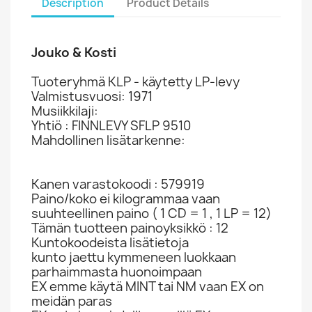
Description
Product Details
Jouko & Kosti
Tuoteryhmä KLP - käytetty LP-levy
Valmistusvuosi: 1971
Musiikkilaji:
Yhtiö : FINNLEVY SFLP 9510
Mahdollinen lisätarkenne:
Kanen varastokoodi : 579919
Paino/koko ei kilogrammaa vaan
suuhteellinen paino ( 1 CD = 1 , 1 LP = 12)
Tämän tuotteen painoyksikkö : 12
Kuntokoodeista lisätietoja
kunto jaettu kymmeneen luokkaan
parhaimmasta huonoimpaan
EX emme käytä MINT tai NM vaan EX on
meidän paras