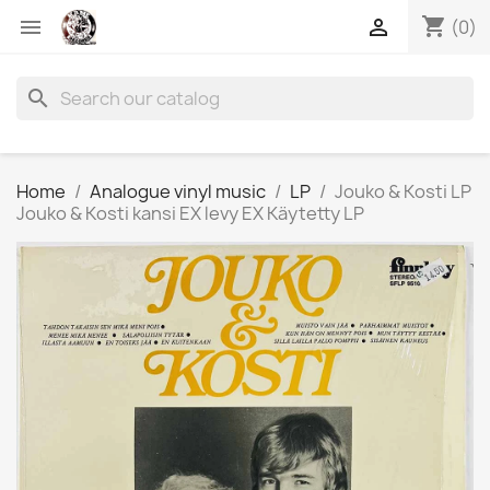
shopping_cart


(0)
search
Home
Analogue vinyl music
LP
Jouko & Kosti LP
Jouko & Kosti kansi EX levy EX Käytetty LP