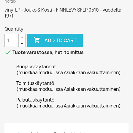
No tax
vinyl LP - Jouko & Kosti - FINNLEVY SFLP 9510 - vuodelta:
1971
Quantity

ADD TO CART

Tuote varastossa, heti toimitus
Suojauskäytännöt
(muokkaa moduulissa Asiakkaan vakuuttaminen)
Toimituskäytäntö
(muokkaa moduulissa Asiakkaan vakuuttaminen)
Palautuskäytäntö
(muokkaa moduulissa Asiakkaan vakuuttaminen)