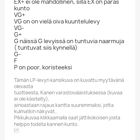
EX+ ei ole mahdollinen, sillä EX on paras
kunto
VG+
VG on on vielä oiva kuuntelulevy
VG-
G+
G näissä G levyissä on tuntuvia naarmuja
( tuntuvat siis kynnellä)
G-
F
P on poor, koristeeksi
Tämän LP-levyn kansikuva on kuvattu myytävänä
olevasta
tuotteesta, Kanen varastovalaistuksessa (kuvaa
ei ole käsitelty),
ainoastaan rajaus kantta suuremmaksi, jotta
kulmatkin näkyvät..
Pikkukuvaa klikkaamalla saat jättikokoisen josta
helppo todeta kannen kunto.