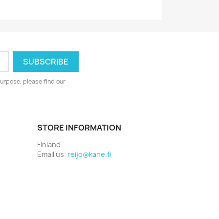
urpose, please find our
STORE INFORMATION
Finland
Email us:
reijo@kane.fi