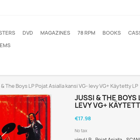
STERS
DVD
MAGAZINES
78 RPM
BOOKS
CAS
TEMS
 & The Boys LP Pojat Asialla kansi VG- levy VG+ Käytetty LP
JUSSI & THE BOYS 
LEVY VG+ KÄYTETT
€17.98
No tax
vinyl LP - Pojat Asialla - SC