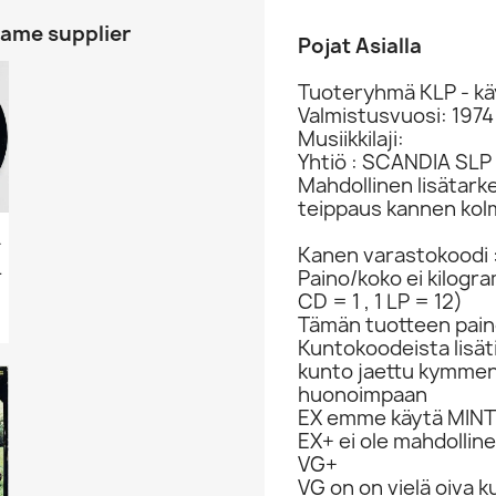
same supplier
Pojat Asialla
Tuoteryhmä KLP - kä
Valmistusvuosi: 1974
Musiikkilaji:
Yhtiö : SCANDIA SLP
Mahdollinen lisätark
teippaus kannen kolm
uvakantta...
Kanen varastokoodi 
 692656
Paino/koko ei kilogr
CD = 1 , 1 LP = 12)
Tämän tuotteen paino
Kuntokoodeista lisät
kunto jaettu kymme
huonoimpaan
EX emme käytä MINT 
EX+ ei ole mahdolline
VG+
VG on on vielä oiva 