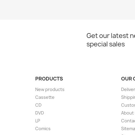
Get our latest 
special sales
PRODUCTS
OUR 
New products
Delive
Cassette
Shippi
CD
Custom
DVD
About
LP
Conta
Comics
Sitem