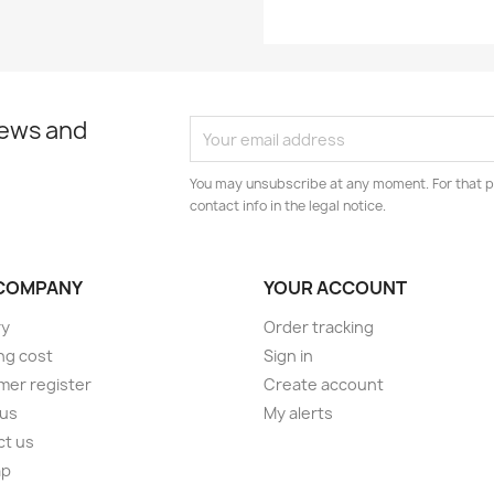
news and
You may unsubscribe at any moment. For that p
contact info in the legal notice.
COMPANY
YOUR ACCOUNT
ry
Order tracking
ng cost
Sign in
er register
Create account
 us
My alerts
ct us
ap