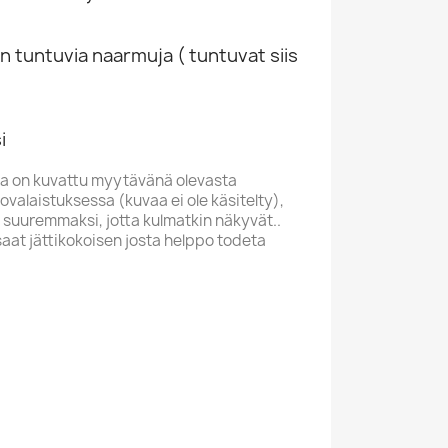
n tuntuvia naarmuja ( tuntuvat siis
i
a on kuvattu myytävänä olevasta
valaistuksessa (kuvaa ei ole käsitelty),
 suuremmaksi, jotta kulmatkin näkyvät..
saat jättikokoisen josta helppo todeta
J