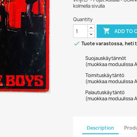
kolmella sivulla
Quantity

ADD TO 

Tuote varastossa, heti 
Suojauskäytännöt
(muokkaa moduulissa A
Toimituskäytäntö
(muokkaa moduulissa A
Palautuskäytäntö
(muokkaa moduulissa A
Description
Produ