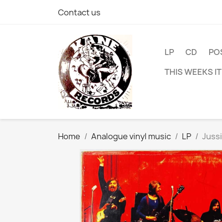
Contact us
LP
CD
PO
THIS WEEKS I
Home
Analogue vinyl music
LP
Jussi