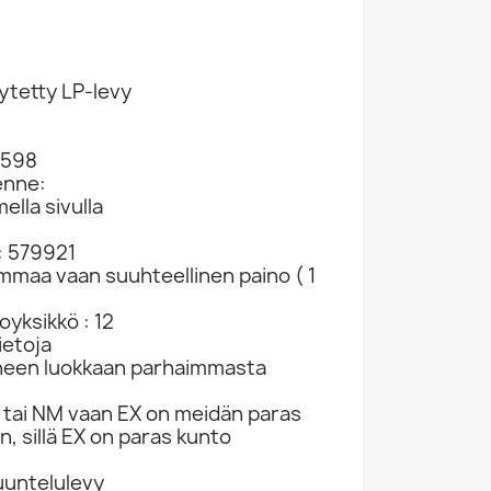
ytetty LP-levy
 598
enne:
ella sivulla
: 579921
ammaa vaan suuhteellinen paino ( 1
yksikkö : 12
ietoja
neen luokkaan parhaimmasta
tai NM vaan EX on meidän paras
n, sillä EX on paras kunto
kuuntelulevy