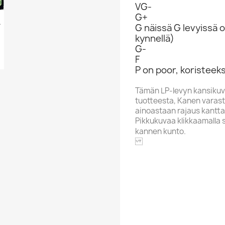
VG-
G+
n Rokata...
G näissä G levyissä o
kynnellä)
G-
F
P on poor, koristeeks
Tämän LP-levyn kansikuv
tuotteesta, Kanen varasto
ainoastaan rajaus kantta
Pikkukuvaa klikkaamalla 
kannen kunto.
SCANDIA
Alphabet