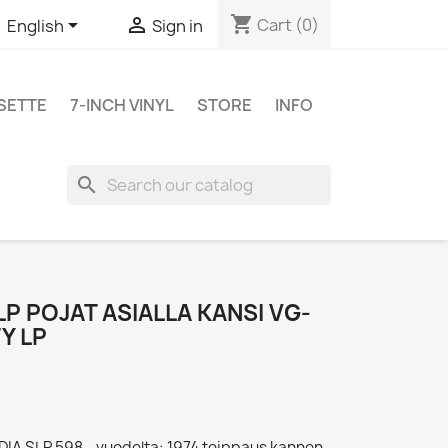
shopping_cart


Cart
(0)
English
Sign in
SETTE
7-INCH VINYL
STORE
INFO
search
LP POJAT ASIALLA KANSI VG-
Y LP
ANDIA SLP 598 - vuodelta: 1974 teippaus kannen