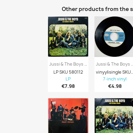
Other products from the 
Jussi & The Boys LP Mä Tahdon Rokata...
Jussi & The Boys Käytetty 7” Ei K
LP SKU 580112
vinyylisingle SKU
LP
7-inch vinyl
€7.98
€4.98