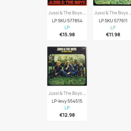
Jussi & The Boys LP Pojat Asialla Kansi...
Jussi & The Boys LP Mä Tahdo
LP SKU 577854
LP SKU 577611
LP
LP
€15.98
€11.98
Jussi & The Boys : Mä Tahdon Rokata -...
LP-levy 554515
LP
€12.98