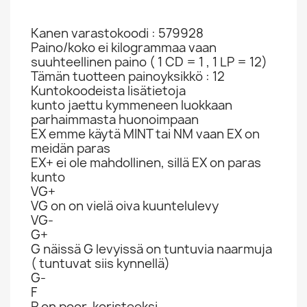
Kanen varastokoodi : 579928
Paino/koko ei kilogrammaa vaan
suuhteellinen paino ( 1 CD = 1 , 1 LP = 12)
Tämän tuotteen painoyksikkö : 12
Kuntokoodeista lisätietoja
kunto jaettu kymmeneen luokkaan
parhaimmasta huonoimpaan
EX emme käytä MINT tai NM vaan EX on
meidän paras
EX+ ei ole mahdollinen, sillä EX on paras
kunto
VG+
VG on on vielä oiva kuuntelulevy
VG-
G+
G näissä G levyissä on tuntuvia naarmuja
( tuntuvat siis kynnellä)
G-
F
P on poor, koristeeksi