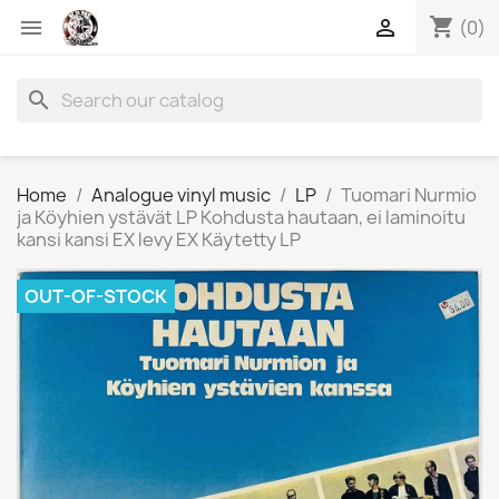
shopping_cart


(0)
search
Home
Analogue vinyl music
LP
Tuomari Nurmio
ja Köyhien ystävät LP Kohdusta hautaan, ei laminoitu
kansi kansi EX levy EX Käytetty LP
OUT-OF-STOCK