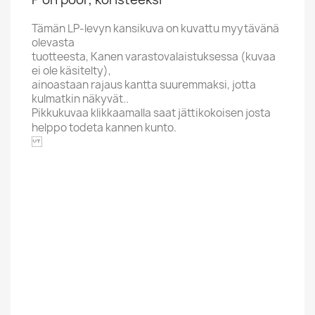
Tämän LP-levyn kansikuva on kuvattu myytävänä
olevasta
tuotteesta, Kanen varastovalaistuksessa (kuvaa
ei ole käsitelty),
ainoastaan rajaus kantta suuremmaksi, jotta
kulmatkin näkyvät..
Pikkukuvaa klikkaamalla saat jättikokoisen josta
helppo todeta kannen kunto.
JOHANNA
Alphabet
T
Price Range
Yli 20 Euroa