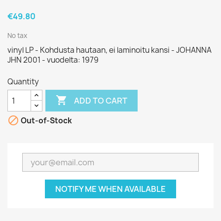
€49.80
No tax
vinyl LP - Kohdusta hautaan, ei laminoitu kansi - JOHANNA
JHN 2001 - vuodelta: 1979
Quantity

ADD TO CART

Out-of-Stock
NOTIFY ME WHEN AVAILABLE