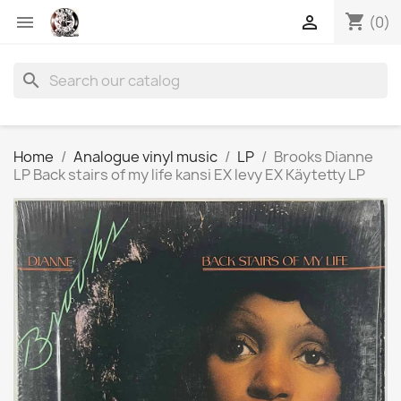
shopping_cart


(0)
search
Home
Analogue vinyl music
LP
Brooks Dianne
LP Back stairs of my life kansi EX levy EX Käytetty LP