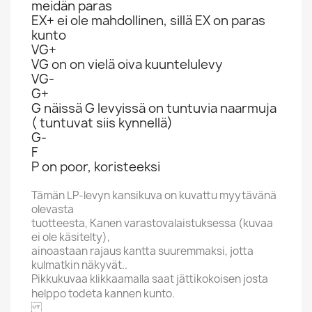
meidän paras
EX+ ei ole mahdollinen, sillä EX on paras
kunto
VG+
VG on on vielä oiva kuuntelulevy
VG-
G+
G näissä G levyissä on tuntuvia naarmuja
( tuntuvat siis kynnellä)
G-
F
P on poor, koristeeksi
Tämän LP-levyn kansikuva on kuvattu myytävänä
olevasta
tuotteesta, Kanen varastovalaistuksessa (kuvaa
ei ole käsitelty),
ainoastaan rajaus kantta suuremmaksi, jotta
kulmatkin näkyvät..
Pikkukuvaa klikkaamalla saat jättikokoisen josta
helppo todeta kannen kunto.