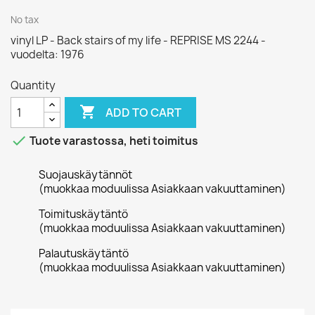
No tax
vinyl LP - Back stairs of my life - REPRISE MS 2244 -
vuodelta: 1976
Quantity

ADD TO CART

Tuote varastossa, heti toimitus
Suojauskäytännöt
(muokkaa moduulissa Asiakkaan vakuuttaminen)
Toimituskäytäntö
(muokkaa moduulissa Asiakkaan vakuuttaminen)
Palautuskäytäntö
(muokkaa moduulissa Asiakkaan vakuuttaminen)