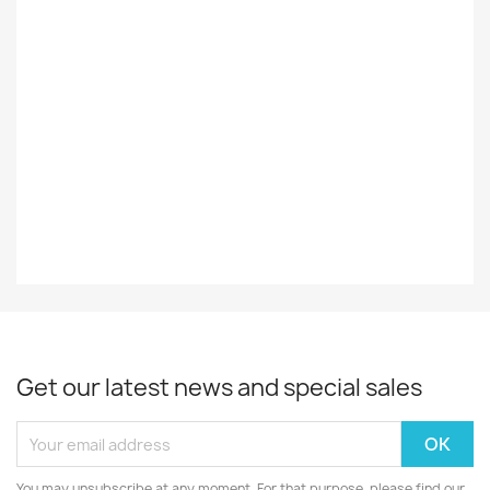
Ulkomainen
Styles
Soul
Record
EX
Decade
70-Luku
Year
1976
Get our latest news and special sales
You may unsubscribe at any moment. For that purpose, please find our