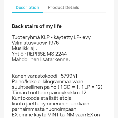
Description
Product Details
Back stairs of my life
Tuoteryhmä KLP - käytetty LP-levy
Valmistusvuosi: 1976
Musiikkilaji:
Yhtiö : REPRISE MS 2244
Mahdollinen lisätarkenne:
Kanen varastokoodi : 579941
Paino/koko ei kilogrammaa vaan
suuhteellinen paino ( 1 CD = 1 , 1 LP = 12)
Tämän tuotteen painoyksikkö : 12
Kuntokoodeista lisätietoja
kunto jaettu kymmeneen luokkaan
parhaimmasta huonoimpaan
EX emme käytä MINT tai NM vaan EX on