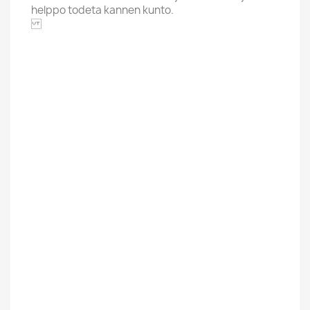
helppo todeta kannen kunto.
LOVE RECORDS
Alphabet
H
Price Range
Yli 20 Euroa
Cover Grading
VG
Condition New
Used
Uusi / Used
Käytetty
Finnish
Kotimainen