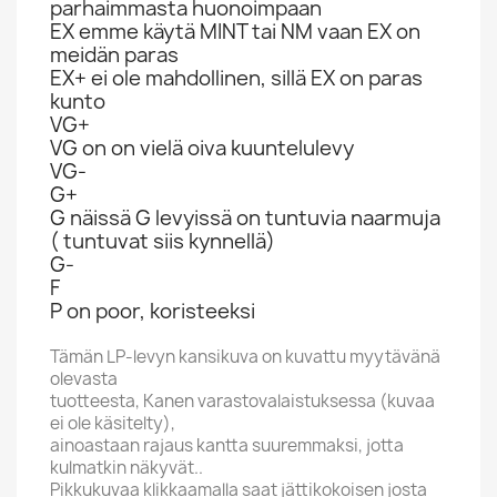
parhaimmasta huonoimpaan
EX emme käytä MINT tai NM vaan EX on
meidän paras
EX+ ei ole mahdollinen, sillä EX on paras
kunto
VG+
VG on on vielä oiva kuuntelulevy
VG-
G+
G näissä G levyissä on tuntuvia naarmuja
( tuntuvat siis kynnellä)
G-
F
P on poor, koristeeksi
Tämän LP-levyn kansikuva on kuvattu myytävänä
olevasta
tuotteesta, Kanen varastovalaistuksessa (kuvaa
ei ole käsitelty),
ainoastaan rajaus kantta suuremmaksi, jotta
kulmatkin näkyvät..
Pikkukuvaa klikkaamalla saat jättikokoisen josta