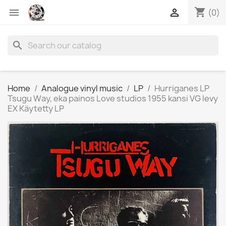
shopping_cart


(0)
search
Home
Analogue vinyl music
LP
Hurriganes LP
Tsugu Way, eka painos Love studios 1955 kansi VG levy
EX Käytetty LP