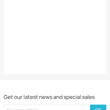
Suomalainen /
Foreign
Ulkomainen
Styles
Rock/Pop
Record
EX
Decade
70-Luku
Year
1977
Get our latest news and special sales