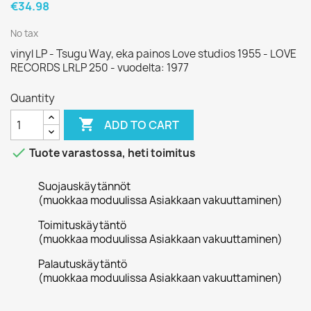
€34.98
No tax
vinyl LP - Tsugu Way, eka painos Love studios 1955 - LOVE
RECORDS LRLP 250 - vuodelta: 1977
Quantity

ADD TO CART

Tuote varastossa, heti toimitus
Suojauskäytännöt
(muokkaa moduulissa Asiakkaan vakuuttaminen)
Toimituskäytäntö
(muokkaa moduulissa Asiakkaan vakuuttaminen)
Palautuskäytäntö
(muokkaa moduulissa Asiakkaan vakuuttaminen)